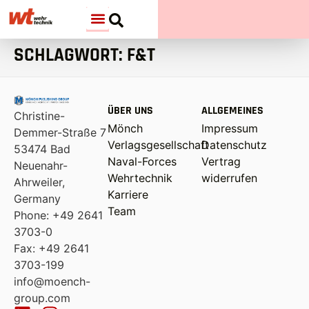
SCHLAGWORT:
F&T
ÜBER UNS
ALLGEMEINES
Christine-
Mönch
Impressum
Demmer-Straße 7
Verlagsgesellschaft
Datenschutz
53474 Bad
Naval-Forces
Vertrag
Neuenahr-
Wehrtechnik
widerrufen
Ahrweiler,
Karriere
Germany
Team
Phone: +49 2641
3703-0
Fax: +49 2641
3703-199
info@moench-
group.com