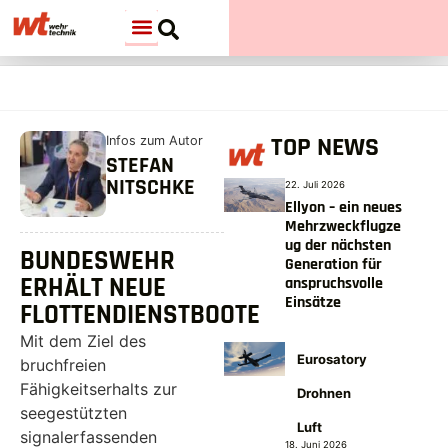
TOP NEWS
Infos zum Autor
STEFAN
NITSCHKE
22. Juli 2026
Ellyon – ein neues
Mehrzweckflugze
ug der nächsten
BUNDESWEHR
Generation für
ERHÄLT NEUE
anspruchsvolle
Einsätze
FLOTTENDIENSTBOOTE
Mit dem Ziel des
Eurosatory
bruchfreien
Fähigkeitserhalts zur
Drohnen
seegestützten
Luft
signalerfassenden
18. Juni 2026