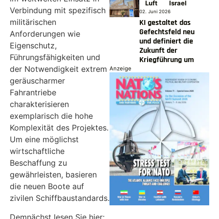
Luft
Israel
Verbindung mit spezifisch
02. Juni 2026
militärischen
KI gestaltet das
Gefechtsfeld neu
Anforderungen wie
und definiert die
Eigenschutz,
Zukunft der
Führungsfähigkeiten und
Kriegführung um
der Notwendigkeit extrem
Anzeige
geräuscharmer
Fahrantriebe
charakterisieren
exemplarisch die hohe
Komplexität des Projektes.
Um eine möglichst
wirtschaftliche
Beschaffung zu
gewährleisten, basieren
die neuen Boote auf
zivilen Schiffbaustandards.
Demnächst lesen Sie hier: