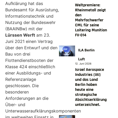
Aufklärung hat das
Weltpremiere:
Bundesamt für Ausrüstung,
Rheinmetall zeigt
den
Informationstechnik und
Mehrfachwerfer
Nutzung der Bundeswehr
CML für seine
(BAAINBw) mit der
Loitering Munition
FV-014
Lürssen Werft
am 23.
Juni 2021 einen Vertrag
über den Entwurf und den
ILA Berlin
Bau von drei
Luft
Flottendienstbooten der
12. Juni 2026
Klasse 424 einschließlich
Israel Aerospace
einer Ausbildungs- und
Industries (IAI)
Referenzanlage
und das Land
Berlin haben
geschlossen. Die
heute eine
besonderen
strategische
Anforderungen an die
Absichtserklärung
unterzeichnet.
Über- und
Unterwasseraufklärungskomponenten
im weltweiten Einsatz in