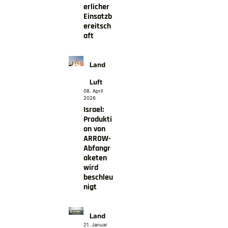
erlicher
Einsatzb
ereitsch
aft
Land
Luft
08. April
2026
Israel:
Produkti
on von
ARROW-
Abfangr
aketen
wird
beschleu
nigt
Land
21. Januar