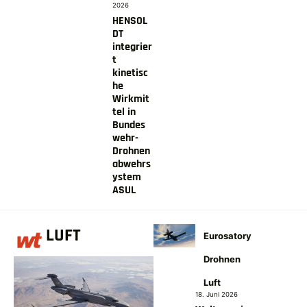
2026
HENSOL
DT
integrier
t
kinetisc
he
Wirkmit
tel in
Bundes
wehr-
Drohnen
abwehrs
ystem
ASUL
LUFT
Eurosatory
Drohnen
Luft
18. Juni 2026