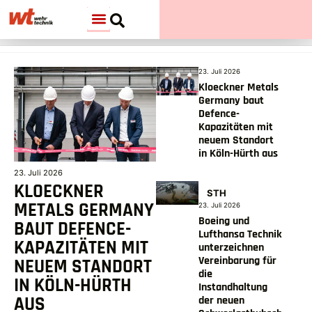
23. Juli 2026
Kloeckner Metals
Germany baut
Defence-
Kapazitäten mit
neuem Standort
in Köln-Hürth aus
23. Juli 2026
KLOECKNER
STH
METALS GERMANY
23. Juli 2026
Boeing und
BAUT DEFENCE-
Lufthansa Technik
KAPAZITÄTEN MIT
unterzeichnen
Vereinbarung für
NEUEM STANDORT
die
IN KÖLN-HÜRTH
Instandhaltung
AUS
der neuen