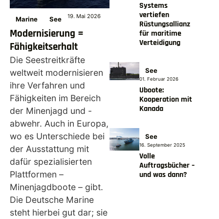
Systems
vertiefen
19. Mai 2026
Marine
See
Rüstungsallianz
Modernisierung =
für maritime
Verteidigung
Fähigkeitserhalt
Die Seestreitkräfte
See
weltweit modernisieren
01. Februar 2026
ihre Verfahren und
Uboote:
Fähigkeiten im Bereich
Kooperation mit
Kanada
der Minenjagd und -
abwehr. Auch in Europa,
wo es Unterschiede bei
See
16. September 2025
der Ausstattung mit
Volle
dafür spezialisierten
Auftragsbücher –
Plattformen –
und was dann?
Minenjagdboote – gibt.
Die Deutsche Marine
steht hierbei gut dar; sie