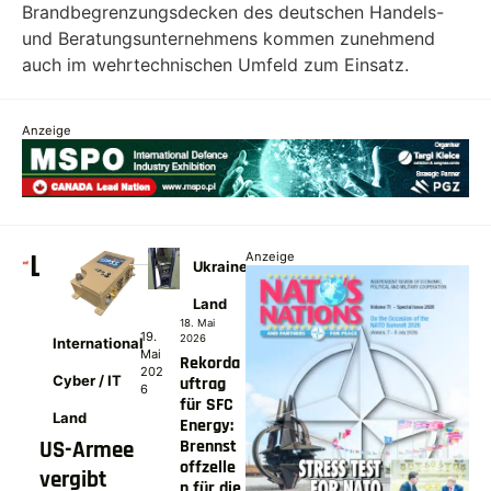
Brandbegrenzungsdecken des deutschen Handels-
und Beratungsunternehmens kommen zunehmend
auch im wehrtechnischen Umfeld zum Einsatz.
Anzeige
LAND
Anzeige
Ukraine
Land
18. Mai
19.
2026
International
Mai
Rekorda
202
Cyber / IT
uftrag
6
für SFC
Land
Energy:
Brennst
US-Armee
offzelle
vergibt
n für die