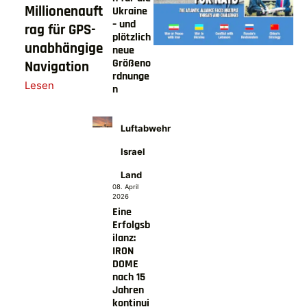
Millionenauft
Ukraine
– und
rag für GPS-
plötzlich
unabhängige
neue
Größeno
Navigation
rdnunge
Lesen
n
Luftabwehr
Israel
Land
08. April
2026
Eine
Erfolgsb
ilanz:
IRON
DOME
nach 15
Jahren
kontinui