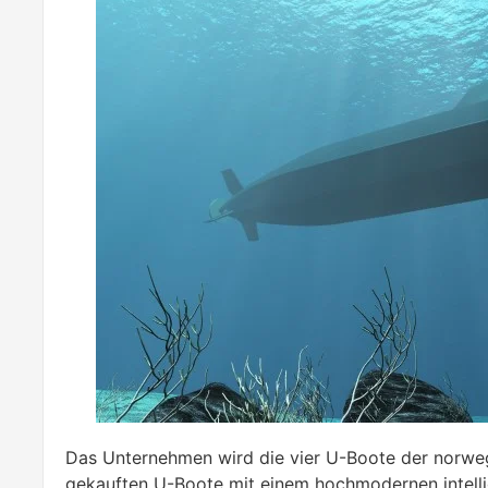
Das Unternehmen wird die vier U-Boote der norwe
gekauften U-Boote mit einem hochmodernen intelli