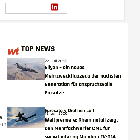
TOP NEWS
22. Juli 2026
Ellyon – ein neues
Mehrzweckflugzeug der nächsten
Generation für anspruchsvolle
Einsätze
Eurosatory
Drohnen
Luft
18. Juni 2026
e
Weltpremiere: Rheinmetall zeigt
 in
den Mehrfachwerfer CML für
seine Loitering Munition FV-014