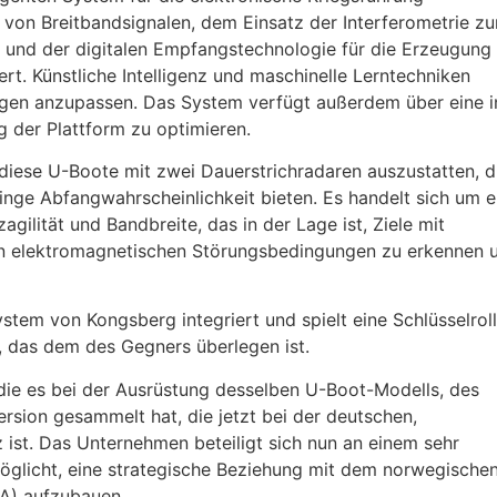
von Breitbandsignalen, dem Einsatz der Interferometrie zu
 und der digitalen Empfangstechnologie für die Erzeugung
t. Künstliche Intelligenz und maschinelle Lerntechniken
ungen anzupassen. Das System verfügt außerdem über eine i
 der Plattform zu optimieren.
 diese U-Boote mit zwei Dauerstrichradaren auszustatten, d
nge Abfangwahrscheinlichkeit bieten. Es handelt sich um e
gilität und Bandbreite, das in der Lage ist, Ziele mit
en elektromagnetischen Störungsbedingungen zu erkennen 
em von Kongsberg integriert und spielt eine Schlüsselrol
s, das dem des Gegners überlegen ist.
 die es bei der Ausrüstung desselben U-Boot-Modells, des
rsion gesammelt hat, die jetzt bei der deutschen,
z ist. Das Unternehmen beteiligt sich nun an einem sehr
möglicht, eine strategische Beziehung mit dem norwegische
A) aufzubauen.