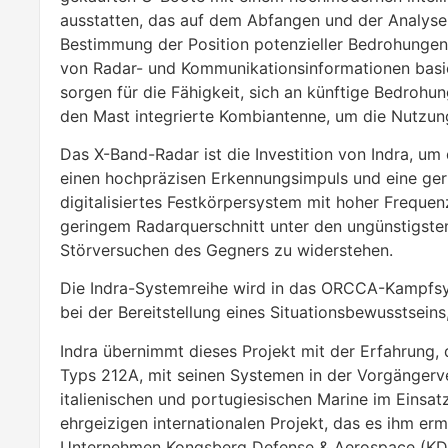
ausstatten, das auf dem Abfangen und der Analyse 
Bestimmung der Position potenzieller Bedrohungen
von Radar- und Kommunikationsinformationen basier
sorgen für die Fähigkeit, sich an künftige Bedroh
den Mast integrierte Kombiantenne, um die Nutzung
Das X-Band-Radar ist die Investition von Indra, um
einen hochpräzisen Erkennungsimpuls und eine geri
digitalisiertes Festkörpersystem mit hoher Frequenza
geringem Radarquerschnitt unter den ungünstigst
Störversuchen des Gegners zu widerstehen.
Die Indra-Systemreihe wird in das ORCCA-Kampfsyst
bei der Bereitstellung eines Situationsbewusstsein
Indra übernimmt dieses Projekt mit der Erfahrung,
Typs 212A, mit seinen Systemen in der Vorgängerve
italienischen und portugiesischen Marine im Einsat
ehrgeizigen internationalen Projekt, das es ihm er
Unternehmen Kongsberg Defense & Aerospace (KD