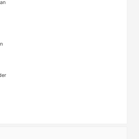
 an
on
der