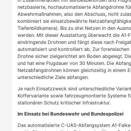
in Zusammenarbeit mit Bundesbehörden und Flughäf
netzbasierte, hochautomatisierte Abfangdrohne für
Abwehrmaßnahmen, also den Abschuss, nicht zulass
kombiniert sie einsatzbewährte Netzabfangfähigkeit
Tiefenbildkamera). Bis zu drei Netzen in den Aus
werden. Mit dieser Ausstattung überwacht die A1-Fa
eindringende Drohnen und fängt diese nach Freiga
automatisiert und kontrolliert ab. Zur forensisch
Drohne sicher zielgerichtet am Boden abgelegt. D
und hat eine Flugdauer von 30 Minuten. Die Abfangr
Netzabfangdrohnen können gleichzeitig in einem E
unterschiedliche Ziele abfangen.
Je nach Einsatzzweck sind unterschiedliche Varian
Koffervariante sowie fahrzeugmontierte Systeme für
stationären Schutz kritischer Infrastruktur.
Im Einsatz bei Bundeswehr und Bundespolizei
Das automatisierte C-UAS-Abfangsystem A1-Falke