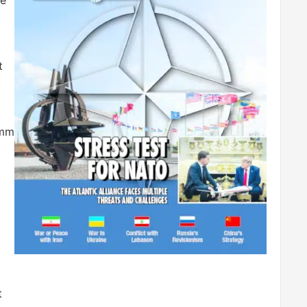
ne
t
amm
t