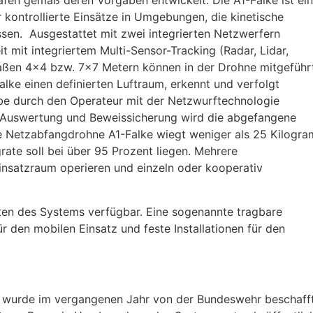
en gemäß deren Vorgaben entwickelt. Die A1-Falke ist ei
 kontrollierte Einsätze in Umgebungen, die kinetische
en. Ausgestattet mit zwei integrierten Netzwerfern
 mit integriertem Multi-Sensor-Tracking (Radar, Lidar,
maßen 4×4 bzw. 7×7 Metern können in der Drohne mitgeführ
lke einen definierten Luftraum, erkennt und verfolgt
be durch den Operateur mit der Netzwurftechnologie
en Auswertung und Beweissicherung wird die abgefangene
ie Netzabfangdrohne A1-Falke wiegt weniger als 25 Kilogr
ate soll bei über 95 Prozent liegen. Mehrere
insatzraum operieren und einzeln oder kooperativ
ten des Systems verfügbar. Eine sogenannte tragbare
 den mobilen Einsatz und feste Installationen für den
 wurde im vergangenen Jahr von der Bundeswehr beschaff