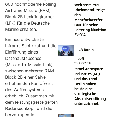
600 hochmoderne Rolling
Weltpremiere:
Rheinmetall zeigt
Airframe Missile (RAM)
den
Block 2B Lenkflugkörper
Mehrfachwerfer
(LFK) für die Deutsche
CML für seine
Marine erhalten.
Loitering Munition
FV-014
Ein neu entwickelter
Infrarot-Suchkopf und die
ILA Berlin
Einführung eines
Datenaustausches
Luft
12. Juni 2026
(Missile-to-Missile-Link)
Israel Aerospace
zwischen mehreren RAM
Industries (IAI)
Block 2B einer Salve
und das Land
erhöhen den Kampfwert
Berlin haben
heute eine
des Waffensystems
strategische
erheblich. Zusammen mit
Absichtserklärung
dem leistungsgesteigerten
unterzeichnet.
Radarsuchkopf wird die
hervorragende