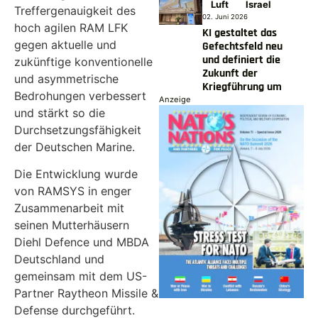
Luft
Israel
Treffergenauigkeit des
02. Juni 2026
hoch agilen RAM LFK
KI gestaltet das
gegen aktuelle und
Gefechtsfeld neu
und definiert die
zukünftige konventionelle
Zukunft der
und asymmetrische
Kriegführung um
Bedrohungen verbessert
Anzeige
und stärkt so die
Durchsetzungsfähigkeit
der Deutschen Marine.
Die Entwicklung wurde
von RAMSYS in enger
Zusammenarbeit mit
seinen Mutterhäusern
Diehl Defence und MBDA
Deutschland und
gemeinsam mit dem US-
Partner Raytheon Missile &
Defense durchgeführt.