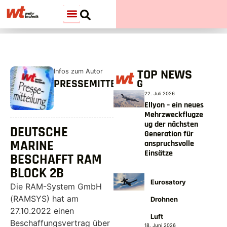
TOP NEWS
Infos zum Autor
PRESSEMITTEILUNG
22. Juli 2026
Ellyon – ein neues
Mehrzweckflugze
ug der nächsten
DEUTSCHE
Generation für
MARINE
anspruchsvolle
Einsätze
BESCHAFFT RAM
BLOCK 2B
Eurosatory
Die RAM-System GmbH
(RAMSYS) hat am
Drohnen
27.10.2022 einen
Luft
Beschaffungsvertrag über
18. Juni 2026