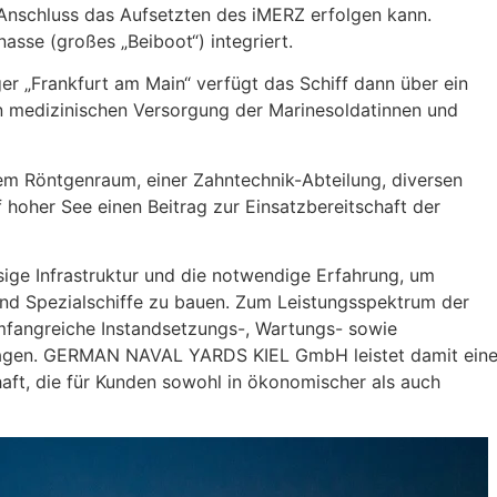
m Anschluss das Aufsetzten des iMERZ erfolgen kann.
nasse (großes „Beiboot“) integriert.
r „Frankfurt am Main“ verfügt das Schiff dann über ein
n medizinischen Versorgung der Marinesoldatinnen und
em Röntgenraum, einer Zahntechnik-Abteilung, diversen
hoher See einen Beitrag zur Einsatzbereitschaft der
ge Infrastruktur und die notwendige Erfahrung, um
nd Spezialschiffe zu bauen. Zum Leistungsspektrum der
mfangreiche Instandsetzungs-, Wartungs- sowie
gen. GERMAN NAVAL YARDS KIEL GmbH leistet damit ein
haft, die für Kunden sowohl in ökonomischer als auch