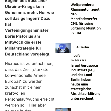
Beginn des Russland-
Weltpremiere:
Ukraine-Kriegs kein
Rheinmetall zeigt
Geheimnis mehr. Nur wie
den
soll das gelingen? Dazu
Mehrfachwerfer
CML für seine
hat
Loitering Munition
Verteidigungsminister
FV-014
Boris Pistorius am
Mittwoch die erste
ILA Berlin
Militärstrategie für
Deutschland vorgelegt.
Luft
12. Juni 2026
Hieraus ist zu entnehmen,
Israel Aerospace
dass das Ziel, „stärkste
Industries (IAI)
und das Land
konventionelle Armee
Berlin haben
Europas“ zu werden,
heute eine
zunächst mit einem
strategische
kraftvollen
Absichtserklärung
unterzeichnet.
Personalaufwuchs erreicht
werden soll. Hier aber