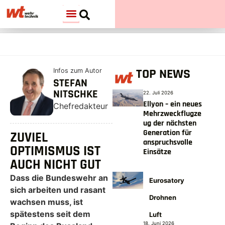
TOP NEWS
Infos zum Autor
STEFAN
NITSCHKE
22. Juli 2026
Ellyon – ein neues
Chefredakteur
Mehrzweckflugze
ug der nächsten
Generation für
ZUVIEL
anspruchsvolle
OPTIMISMUS IST
Einsätze
AUCH NICHT GUT
Dass die Bundeswehr an
Eurosatory
sich arbeiten und rasant
Drohnen
wachsen muss, ist
spätestens seit dem
Luft
18. Juni 2026