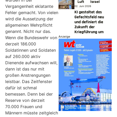
wurden in der
Luft
Israel
Vergangenheit eklatante
02. Juni 2026
KI gestaltet das
Fehler gemacht. Von vielen
Gefechtsfeld neu
wird die Aussetzung der
und definiert die
allgemeinen Wehrpflicht
Zukunft der
genannt. Nicht nur das.
Kriegführung um
Anzeige
Wenn die Bundeswehr von
derzeit 186.000
Soldatinnen und Soldaten
auf 260.000 aktiv
Dienende aufwachsen will,
dann ist das nur mit
großen Anstrengungen
leistbar. Das Zeitfenster
dafür ist schmal
bemessen. Denn bei der
Reserve von derzeit
70.000 Frauen und
Männern müsste zeitgleich