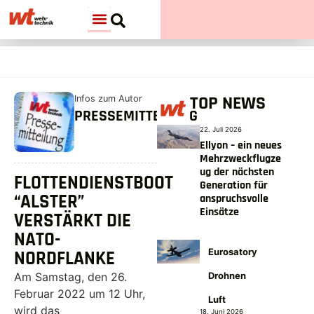
TOP NEWS
Infos zum Autor
PRESSEMITTEILUNG
22. Juli 2026
Ellyon – ein neues
Mehrzweckflugze
ug der nächsten
FLOTTENDIENSTBOOT
Generation für
“ALSTER”
anspruchsvolle
Einsätze
VERSTÄRKT DIE
NATO-
Eurosatory
NORDFLANKE
Drohnen
Am Samstag, den 26.
Februar 2022 um 12 Uhr,
Luft
wird das
18. Juni 2026