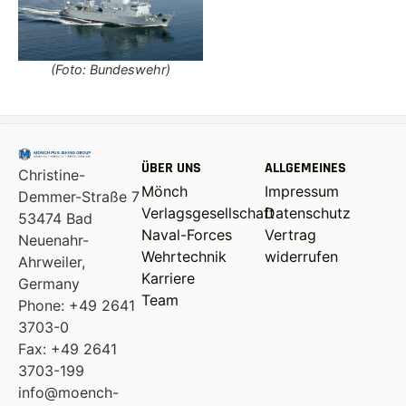
(Foto: Bundeswehr)
ÜBER UNS
ALLGEMEINES
Christine-
Mönch
Impressum
Demmer-Straße 7
Verlagsgesellschaft
Datenschutz
53474 Bad
Naval-Forces
Vertrag
Neuenahr-
Wehrtechnik
widerrufen
Ahrweiler,
Karriere
Germany
Team
Phone: +49 2641
3703-0
Fax: +49 2641
3703-199
info@moench-