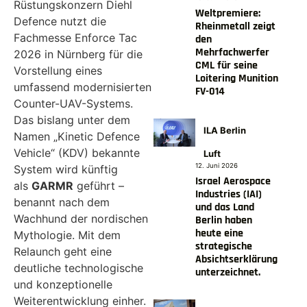
Rüstungskonzern Diehl
Weltpremiere:
Defence nutzt die
Rheinmetall zeigt
Fachmesse Enforce Tac
den
Mehrfachwerfer
2026 in Nürnberg für die
CML für seine
Vorstellung eines
Loitering Munition
umfassend modernisierten
FV-014
Counter-UAV-Systems.
Das bislang unter dem
ILA Berlin
Namen „Kinetic Defence
Vehicle“ (KDV) bekannte
Luft
12. Juni 2026
System wird künftig
Israel Aerospace
als
GARMR
geführt –
Industries (IAI)
benannt nach dem
und das Land
Wachhund der nordischen
Berlin haben
heute eine
Mythologie. Mit dem
strategische
Relaunch geht eine
Absichtserklärung
deutliche technologische
unterzeichnet.
und konzeptionelle
Weiterentwicklung einher.