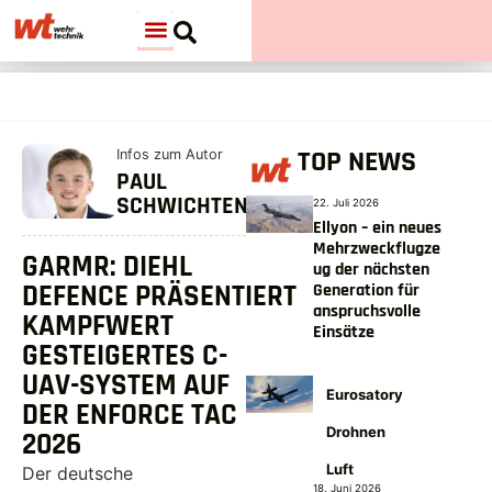
TOP NEWS
Infos zum Autor
PAUL
SCHWICHTENBERG
22. Juli 2026
Ellyon – ein neues
Mehrzweckflugze
GARMR: DIEHL
ug der nächsten
DEFENCE PRÄSENTIERT
Generation für
anspruchsvolle
KAMPFWERT
Einsätze
GESTEIGERTES C-
UAV-SYSTEM AUF
Eurosatory
DER ENFORCE TAC
Drohnen
2026
Luft
Der deutsche
18. Juni 2026