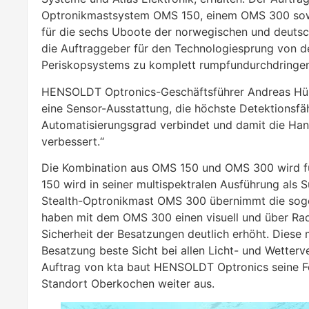
Optronikmastsystem OMS 150, einem OMS 300 so
für die sechs Uboote der norwegischen und deutsc
die Auftraggeber für den Technologiesprung von der
Periskopsystems zu komplett rumpfundurchdringen
HENSOLDT Optronics-Geschäftsführer Andreas Hülle
eine Sensor-Ausstattung, die höchste Detektionsfä
Automatisierungsgrad verbindet und damit die Han
verbessert.“
Die Kombination aus OMS 150 und OMS 300 wird fü
150 wird in seiner multispektralen Ausführung al
Stealth-Optronikmast OMS 300 übernimmt die soge
haben mit dem OMS 300 einen visuell und über Rad
Sicherheit der Besatzungen deutlich erhöht. Diese 
Besatzung beste Sicht bei allen Licht- und Wetterv
Auftrag von kta baut HENSOLDT Optronics seine F
Standort Oberkochen weiter aus.