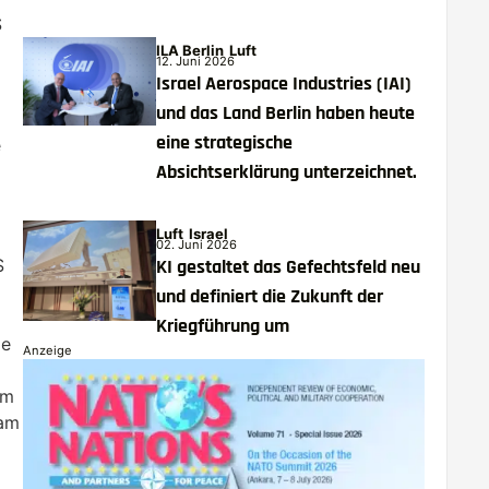
S
ILA Berlin
Luft
12. Juni 2026
Israel Aerospace Industries (IAI)
und das Land Berlin haben heute
eine strategische
e
Absichtserklärung unterzeichnet.
Luft
Israel
02. Juni 2026
S
KI gestaltet das Gefechtsfeld neu
und definiert die Zukunft der
Kriegführung um
ie
Anzeige
em
 am