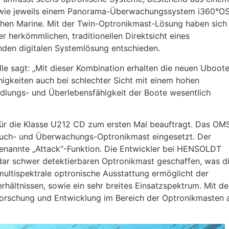
wie jeweils einem Panorama-Überwachungssystem i360°O
hen Marine. Mit der Twin-Optronikmast-Lösung haben sich
 herkömmlichen, traditionellen Direktsicht eines
den digitalen Systemlösung entschieden.
 sagt: „Mit dieser Kombination erhalten die neuen Uboot
higkeiten auch bei schlechter Sicht mit einem hohen
dlungs- und Überlebensfähigkeit der Boote wesentlich
r die Klasse U212 CD zum ersten Mal beauftragt. Das OM
s Such- und Überwachungs-Optronikmast eingesetzt. Der
nannte „Attack“-Funktion. Die Entwickler bei HENSOLDT
ar schwer detektierbaren Optronikmast geschaffen, was d
multispektrale optronische Ausstattung ermöglicht der
erhältnissen, sowie ein sehr breites Einsatzspektrum. Mit d
orschung und Entwicklung im Bereich der Optronikmasten