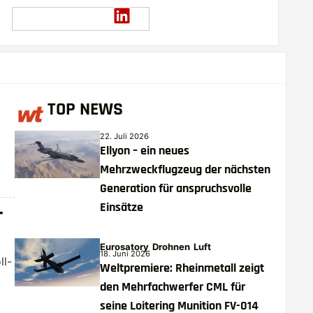
TOP NEWS
22. Juli 2026
Ellyon – ein neues
Mehrzweckflugzeug der nächsten
Generation für anspruchsvolle
Einsätze
T
Eurosatory
Drohnen
Luft
18. Juni 2026
ll-
Weltpremiere: Rheinmetall zeigt
den Mehrfachwerfer CML für
seine Loitering Munition FV-014