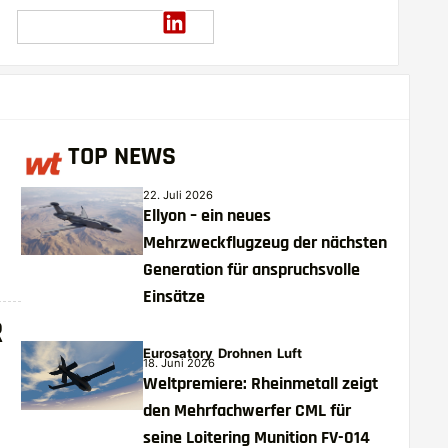
TOP NEWS
22. Juli 2026
Ellyon – ein neues
Mehrzweckflugzeug der nächsten
Generation für anspruchsvolle
Einsätze
R
Eurosatory
Drohnen
Luft
18. Juni 2026
Weltpremiere: Rheinmetall zeigt
den Mehrfachwerfer CML für
m
seine Loitering Munition FV-014