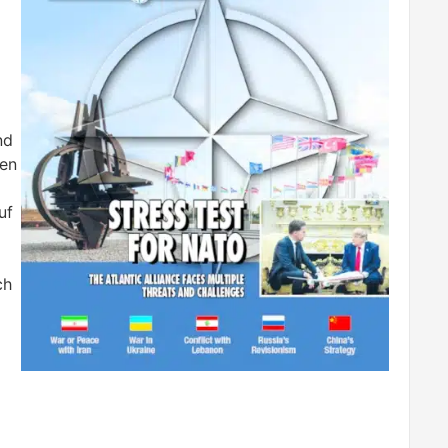
nd
nen
uf
ch