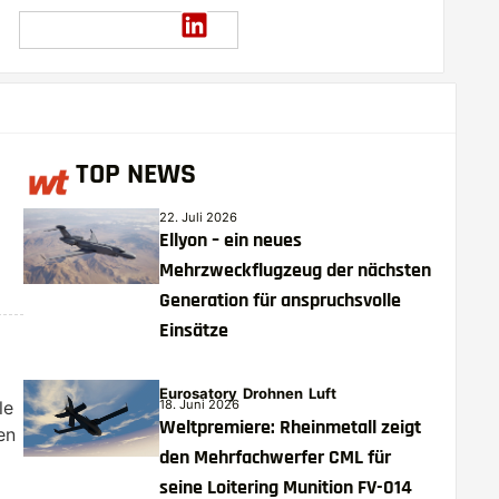
TOP NEWS
22. Juli 2026
Ellyon – ein neues
Mehrzweckflugzeug der nächsten
Generation für anspruchsvolle
Einsätze
Eurosatory
Drohnen
Luft
18. Juni 2026
le
Weltpremiere: Rheinmetall zeigt
en
den Mehrfachwerfer CML für
seine Loitering Munition FV-014