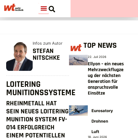
TOP NEWS
Infos zum Autor
STEFAN
NITSCHKE
22. Juli 2026
Ellyon – ein neues
Mehrzweckflugze
ug der nächsten
Generation für
LOITERING
anspruchsvolle
MUNITIONSSYSTEME
Einsätze
RHEINMETALL HAT
SEIN NEUES LOITERING
Eurosatory
MUNITION SYSTEM FV-
Drohnen
014 ERFOLGREICH
Luft
EINEM POTENTIELLEN
18. Juni 2026