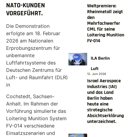
NATO-KUNDEN
Weltpremiere:
Rheinmetall zeigt
VORGEFÜHRT.
den
Mehrfachwerfer
Die Demonstration
CML für seine
erfolgte am 18. Februar
Loitering Munition
2026 am Nationalen
FV-014
Erprobungszentrum für
unbemannte
ILA Berlin
Luftfahrtsysteme des
Luft
Deutschen Zentrums für
12. Juni 2026
Luft- und Raumfahrt (DLR)
Israel Aerospace
in
Industries (IAI)
und das Land
Cochstedt, Sachsen-
Berlin haben
Anhalt. Im Rahmen der
heute eine
strategische
Vorführung simulierte das
Absichtserklärung
Loitering Munition System
unterzeichnet.
FV-014 verschiedene
Einsatzszenarien und