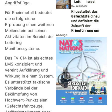
Luft
Israel
Angriffsflüge.
02. Juni 2026
KI gestaltet das
Für Rheinmetall bedeutet
Gefechtsfeld neu
die erfolgreiche
und definiert die
Erprobung einen weiteren
Zukunft der
Meilenstein bei seinen
Kriegführung um
Anzeige
Aktivitäten im Bereich der
Loitering
Munitionssysteme.
Das FV-014 ist als echtes
LMS konzipiert und
vereint Aufklärung und
Wirkung in einem System.
Es unterstützt taktische
Verbände bei der
Bekämpfung von
Hochwert-Punktzielen
(Gefechtsfahrzeuge,
Artilleriestellungen oder