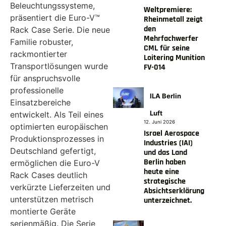
Beleuchtungssysteme,
Weltpremiere:
präsentiert die Euro-V™
Rheinmetall zeigt
den
Rack Case Serie. Die neue
Mehrfachwerfer
Familie robuster,
CML für seine
rackmontierter
Loitering Munition
Transportlösungen wurde
FV-014
für anspruchsvolle
professionelle
ILA Berlin
Einsatzbereiche
Luft
entwickelt. Als Teil eines
12. Juni 2026
optimierten europäischen
Israel Aerospace
Produktionsprozesses in
Industries (IAI)
Deutschland gefertigt,
und das Land
Berlin haben
ermöglichen die Euro-V
heute eine
Rack Cases deutlich
strategische
verkürzte Lieferzeiten und
Absichtserklärung
unterstützen metrisch
unterzeichnet.
montierte Geräte
serienmäßig. Die Serie