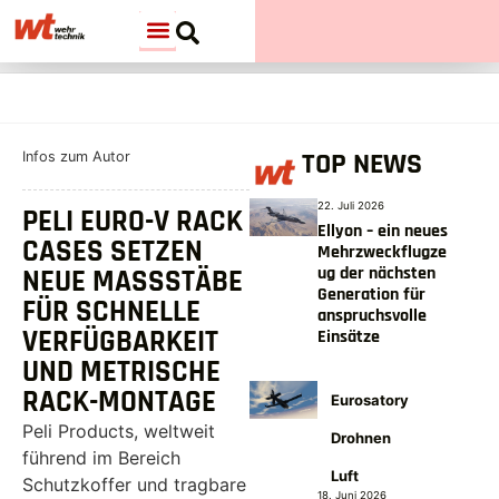
TOP NEWS
Infos zum Autor
22. Juli 2026
PELI EURO-V RACK
Ellyon – ein neues
CASES SETZEN
Mehrzweckflugze
ug der nächsten
NEUE MASSSTÄBE F
Generation für
ÜR SCHNELLE V
anspruchsvolle
ERFÜGBARKEIT U
Einsätze
ND METRISCHE R
ACK-MONTAGE
Eurosatory
Peli Products, weltweit
Drohnen
führend im Bereich
Luft
Schutzkoffer und tragbare
18. Juni 2026