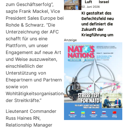
Luft
Israel
zum Geschäftserfolg”,
02. Juni 2026
sagte Frank Mackel, Vice
KI gestaltet das
President Sales Europe bei
Gefechtsfeld neu
und definiert die
Rohde & Schwarz. “Die
Zukunft der
Unterzeichnung der AFC
Kriegführung um
schafft für uns eine
Anzeige
Plattform, um unser
Engagement auf neue Art
und Weise auszuweiten,
einschließlich der
Unterstützung von
Ehepartnern und Partnern
sowie von
Wohltätigkeitsorganisationen
der Streitkräfte.”
Lieutenant Commander
Russ Haines RN,
Relationship Manager