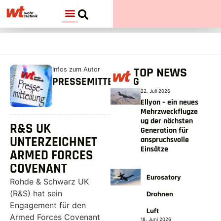
TOP NEWS
Infos zum Autor
PRESSEMITTEILUNG
22. Juli 2026
Ellyon – ein neues
Mehrzweckflugze
ug der nächsten
R&S UK
Generation für
UNTERZEICHNET
anspruchsvolle
Einsätze
ARMED FORCES
COVENANT
Eurosatory
Rohde & Schwarz UK
(R&S) hat sein
Drohnen
Engagement für den
Luft
Armed Forces Covenant
18. Juni 2026