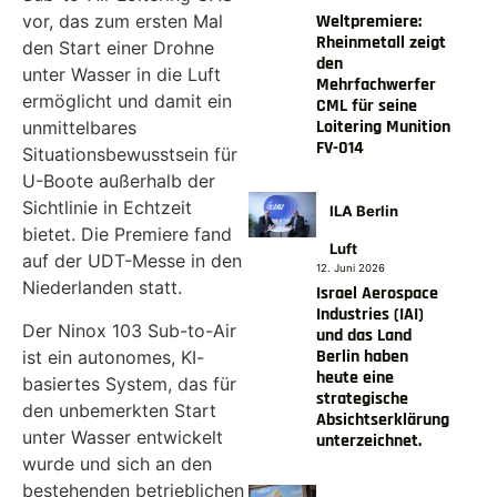
Weltpremiere:
vor, das zum ersten Mal
Rheinmetall zeigt
den Start einer Drohne
den
unter Wasser in die Luft
Mehrfachwerfer
ermöglicht und damit ein
CML für seine
Loitering Munition
unmittelbares
FV-014
Situationsbewusstsein für
U-Boote außerhalb der
Sichtlinie in Echtzeit
ILA Berlin
bietet. Die Premiere fand
Luft
auf der UDT-Messe in den
12. Juni 2026
Niederlanden statt.
Israel Aerospace
Industries (IAI)
Der Ninox 103 Sub-to-Air
und das Land
Berlin haben
ist ein autonomes, KI-
heute eine
basiertes System, das für
strategische
den unbemerkten Start
Absichtserklärung
unter Wasser entwickelt
unterzeichnet.
wurde und sich an den
bestehenden betrieblichen