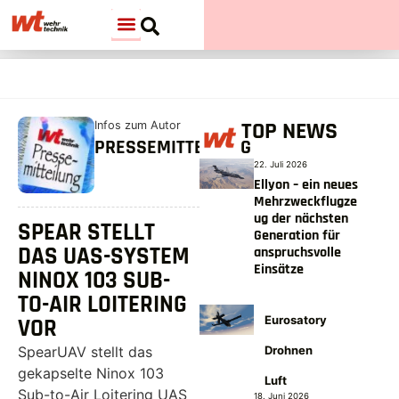
TOP NEWS
Infos zum Autor
PRESSEMITTEILUNG
22. Juli 2026
Ellyon – ein neues
Mehrzweckflugze
ug der nächsten
SPEAR STELLT
Generation für
DAS UAS-SYSTEM
anspruchsvolle
Einsätze
NINOX 103 SUB-
TO-AIR LOITERING
Eurosatory
VOR
Drohnen
SpearUAV stellt das
gekapselte Ninox 103
Luft
Sub-to-Air Loitering UAS
18. Juni 2026