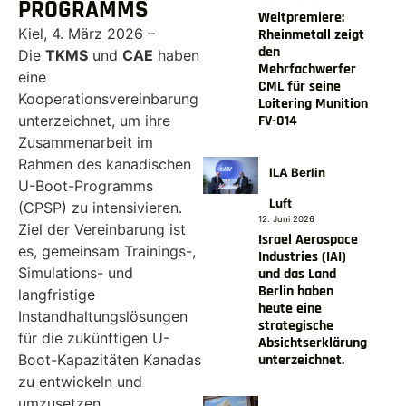
ROGRAMMS
Weltpremiere:
Kiel, 4. März 2026 –
Rheinmetall zeigt
den
Die
TKMS
und
CAE
haben
Mehrfachwerfer
eine
CML für seine
Kooperationsvereinbarung
Loitering Munition
FV-014
unterzeichnet, um ihre
Zusammenarbeit im
Rahmen des kanadischen
ILA Berlin
U-Boot-Programms
Luft
(CPSP) zu intensivieren.
12. Juni 2026
Ziel der Vereinbarung ist
Israel Aerospace
es, gemeinsam Trainings-,
Industries (IAI)
Simulations- und
und das Land
Berlin haben
langfristige
heute eine
Instandhaltungslösungen
strategische
für die zukünftigen U-
Absichtserklärung
unterzeichnet.
Boot-Kapazitäten Kanadas
zu entwickeln und
umzusetzen.