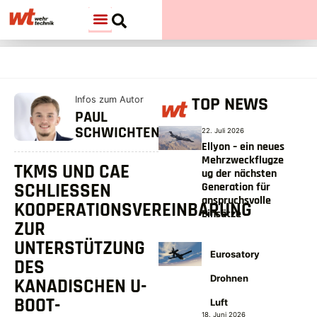
TOP NEWS
Infos zum Autor
PAUL
SCHWICHTENBERG
22. Juli 2026
Ellyon – ein neues
Mehrzweckflugze
TKMS UND CAE
ug der nächsten
SCHLIESSEN K
Generation für
anspruchsvolle
OOPERATIONSVEREINBARUNG Z
Einsätze
UR U
NTERSTÜTZUNG D
Eurosatory
ES K
Drohnen
ANADISCHEN U-B
OOT-P
Luft
18. Juni 2026