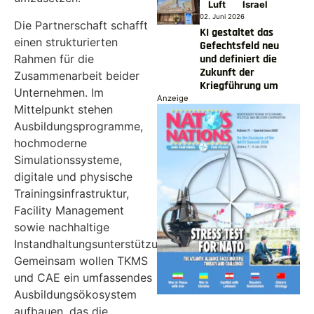
Luft
Israel
02. Juni 2026
Die Partnerschaft schafft
KI gestaltet das
einen strukturierten
Gefechtsfeld neu
Rahmen für die
und definiert die
Zukunft der
Zusammenarbeit beider
Kriegführung um
Unternehmen. Im
Anzeige
Mittelpunkt stehen
Ausbildungsprogramme,
hochmoderne
Simulationssysteme,
digitale und physische
Trainingsinfrastruktur,
Facility Management
sowie nachhaltige
Instandhaltungsunterstützung.
Gemeinsam wollen TKMS
und CAE ein umfassendes
Ausbildungsökosystem
aufbauen, das die