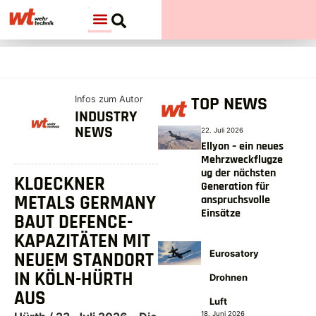
TOP NEWS
Infos zum Autor
INDUSTRY
NEWS
22. Juli 2026
Ellyon – ein neues
Mehrzweckflugze
ug der nächsten
KLOECKNER
Generation für
METALS GERMANY
anspruchsvolle
Einsätze
BAUT DEFENCE-
KAPAZITÄTEN MIT
Eurosatory
NEUEM STANDORT
IN KÖLN-HÜRTH
Drohnen
AUS
Luft
18. Juni 2026