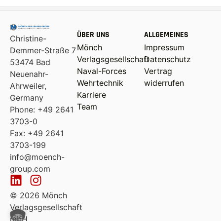
ÜBER UNS
ALLGEMEINES
Christine-
Mönch
Impressum
Demmer-Straße 7
Verlagsgesellschaft
Datenschutz
53474 Bad
Naval-Forces
Vertrag
Neuenahr-
Wehrtechnik
widerrufen
Ahrweiler,
Karriere
Germany
Team
Phone: +49 2641
3703-0
Fax: +49 2641
3703-199
info@moench-
group.com
© 2026 Mönch
Verlagsgesellschaft
mbH