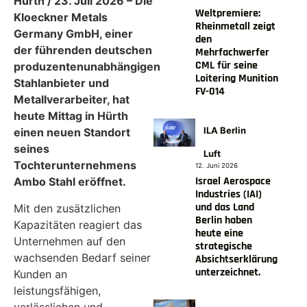
Hürth / 23. Juli 2026 – Die
Weltpremiere:
Kloeckner Metals
Rheinmetall zeigt
Germany GmbH, einer
den
der führenden deutschen
Mehrfachwerfer
CML für seine
produzentenunabhängigen
Loitering Munition
Stahlanbieter und
FV-014
Metallverarbeiter, hat
heute Mittag in Hürth
ILA Berlin
einen neuen Standort
seines
Luft
Tochterunternehmens
12. Juni 2026
Israel Aerospace
Ambo Stahl eröffnet.
Industries (IAI)
und das Land
Mit den zusätzlichen
Berlin haben
Kapazitäten reagiert das
heute eine
Unternehmen auf den
strategische
wachsenden Bedarf seiner
Absichtserklärung
unterzeichnet.
Kunden an
leistungsfähigen,
verlässlichen und