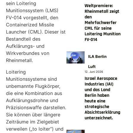
sein Loitering
Weltpremiere:
Munitionssystem (LMS)
Rheinmetall zeigt
den
FV-014 vorgestellt, den
Mehrfachwerfer
Containerized Missile
CML für seine
Launcher (CML). Dieser ist
Loitering Munition
Bestandteil des
FV-014
Aufklärungs- und
Wirkverbundes von
ILA Berlin
Rheinmetall.
Luft
Loitering
12. Juni 2026
Israel Aerospace
Munitionssysteme sind
Industries (IAI)
unbemannte Flugkörper,
und das Land
die eine Kombination aus
Berlin haben
Aufklärungsdrohne und
heute eine
strategische
Präzisionswaffe darstellen.
Absichtserklärung
Sie können über längere
unterzeichnet.
Zeiträume im Zielgebiet
verweilen („to loiter“) und