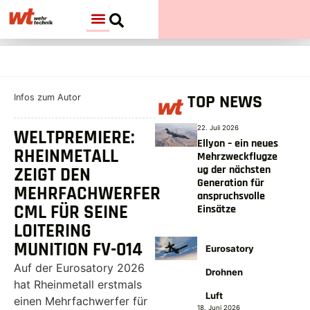
TOP NEWS
Infos zum Autor
22. Juli 2026
WELTPREMIERE:
Ellyon – ein neues
RHEINMETALL
Mehrzweckflugze
ug der nächsten
ZEIGT DEN
Generation für
MEHRFACHWERFER
anspruchsvolle
CML FÜR SEINE
Einsätze
LOITERING
MUNITION FV-014
Eurosatory
Auf der Eurosatory 2026
Drohnen
hat Rheinmetall erstmals
Luft
einen Mehrfachwerfer für
18. Juni 2026