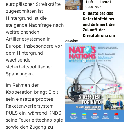
Luft
Israel
europäischer Streitkräfte
02. Juni 2026
zugeschnitten ist.
KI gestaltet das
Hintergrund ist die
Gefechtsfeld neu
und definiert die
steigende Nachfrage nach
Zukunft der
weitreichenden
Kriegführung um
Artilleriesystemen in
Anzeige
Europa, insbesondere vor
dem Hintergrund
wachsender
sicherheitspolitischer
Spannungen.
Im Rahmen der
Kooperation bringt Elbit
sein einsatzerprobtes
Raketenwerfersystem
PULS ein, während KNDS
seine Feuerleittechnologie
sowie den Zugang zu