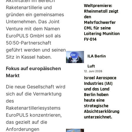
Aktivitäten im Bereich
Weltpremiere:
Raketenartillerie und
Rheinmetall zeigt
gründen ein gemeinsames
den
Unternehmen. Das Joint
Mehrfachwerfer
CML für seine
Venture mit dem Namen
Loitering Munition
EuroPULS GmbH soll als
FV-014
50:50-Partnerschaft
geführt werden und seinen
ILA Berlin
Sitz in Kassel haben.
Luft
Fokus auf europäischen
12. Juni 2026
Markt
Israel Aerospace
Industries (IAI)
Die neue Gesellschaft wird
und das Land
sich auf die Vermarktung
Berlin haben
heute eine
des
strategische
Raketenartilleriesystems
Absichtserklärung
EuroPULS konzentrieren,
unterzeichnet.
das gezielt auf die
Anforderungen