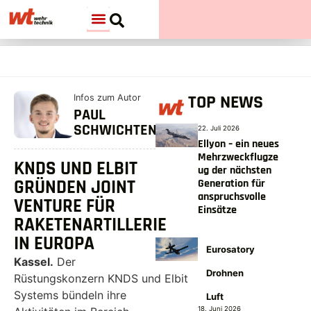
TOP NEWS
Infos zum Autor
PAUL
SCHWICHTENBERG
22. Juli 2026
Ellyon – ein neues
Mehrzweckflugze
KNDS UND ELBIT
ug der nächsten
GRÜNDEN JOINT
Generation für
anspruchsvolle
VENTURE FÜR
Einsätze
RAKETENARTILLERIE
IN EUROPA
Eurosatory
Kassel.
Der
Drohnen
Rüstungskonzern KNDS und Elbit
Systems bündeln ihre
Luft
18. Juni 2026