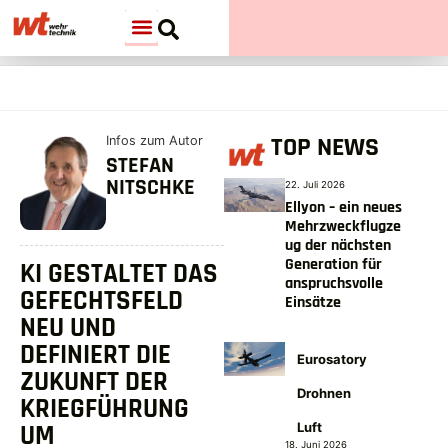
TOP NEWS
Infos zum Autor
STEFAN
NITSCHKE
22. Juli 2026
Ellyon – ein neues
Mehrzweckflugze
ug der nächsten
Generation für
KI GESTALTET DAS
anspruchsvolle
GEFECHTSFELD
Einsätze
NEU UND
DEFINIERT DIE
Eurosatory
ZUKUNFT DER
Drohnen
KRIEGFÜHRUNG
UM
Luft
18. Juni 2026