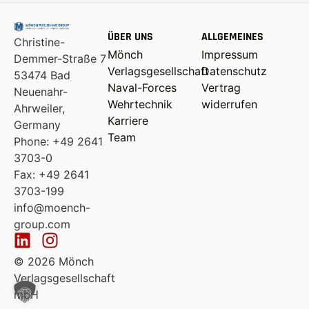
ÜBER UNS
ALLGEMEINES
Christine-
Mönch
Impressum
Demmer-Straße 7
Verlagsgesellschaft
Datenschutz
53474 Bad
Naval-Forces
Vertrag
Neuenahr-
Wehrtechnik
widerrufen
Ahrweiler,
Karriere
Germany
Team
Phone: +49 2641
3703-0
Fax: +49 2641
3703-199
info@moench-
group.com
© 2026 Mönch
Verlagsgesellschaft
mbH