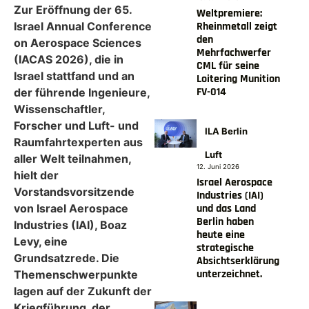
Zur Eröffnung der 65.
Weltpremiere:
Israel Annual Conference
Rheinmetall zeigt
den
on Aerospace Sciences
Mehrfachwerfer
(IACAS 2026), die in
CML für seine
Israel stattfand und an
Loitering Munition
FV-014
der führende Ingenieure,
Wissenschaftler,
Forscher und Luft- und
ILA Berlin
Raumfahrtexperten aus
Luft
aller Welt teilnahmen,
12. Juni 2026
hielt der
Israel Aerospace
Vorstandsvorsitzende
Industries (IAI)
von Israel Aerospace
und das Land
Berlin haben
Industries (IAI), Boaz
heute eine
Levy, eine
strategische
Grundsatzrede. Die
Absichtserklärung
unterzeichnet.
Themenschwerpunkte
lagen auf der Zukunft der
Kriegführung, der