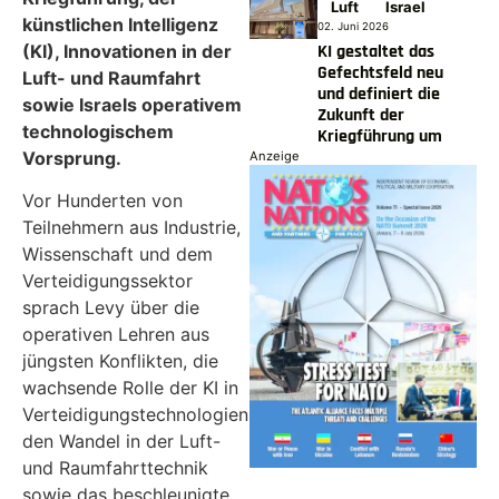
Luft
Israel
künstlichen Intelligenz
02. Juni 2026
(KI), Innovationen in der
KI gestaltet das
Gefechtsfeld neu
Luft- und Raumfahrt
und definiert die
sowie Israels operativem
Zukunft der
technologischem
Kriegführung um
Vorsprung.
Anzeige
Vor Hunderten von
Teilnehmern aus Industrie,
Wissenschaft und dem
Verteidigungssektor
sprach Levy über die
operativen Lehren aus
jüngsten Konflikten, die
wachsende Rolle der KI in
Verteidigungstechnologien,
den Wandel in der Luft-
und Raumfahrttechnik
sowie das beschleunigte