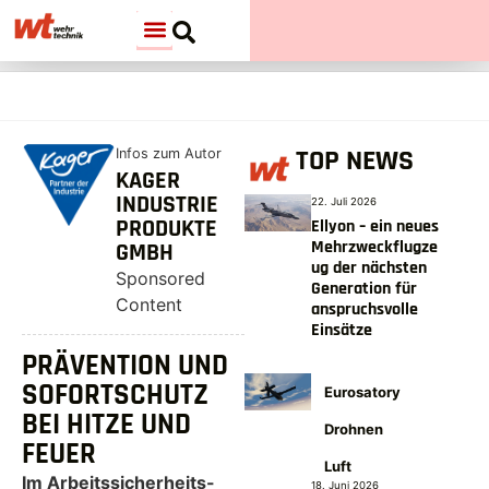
TOP NEWS
Infos zum Autor
KAGER
INDUSTRIE
22. Juli 2026
PRODUKTE
Ellyon – ein neues
Mehrzweckflugze
GMBH
ug der nächsten
Sponsored
Generation für
Content
anspruchsvolle
Einsätze
PRÄVENTION UND
SOFORTSCHUTZ
Eurosatory
BEI HITZE UND
Drohnen
FEUER
Luft
Im Arbeitssicherheits-
18. Juni 2026