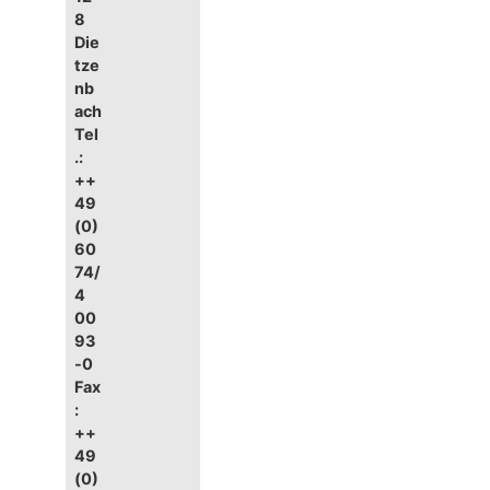
8
Die
tze
nb
ach
Tel
.:
++
49
(0)
60
74/
4
00
93
-0
Fax
:
++
49
(0)