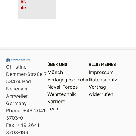
er.
de
ÜBER UNS
ALLGEMEINES
Christine-
Mönch
Impressum
Demmer-Straße 7
Verlagsgesellschaft
Datenschutz
53474 Bad
Naval-Forces
Vertrag
Neuenahr-
Wehrtechnik
widerrufen
Ahrweiler,
Karriere
Germany
Team
Phone: +49 2641
3703-0
Fax: +49 2641
3703-199