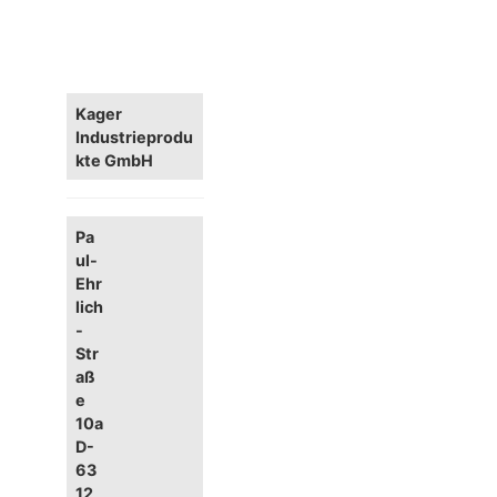
Kager
Industrieprodu
kte GmbH
Pa
ul-
Ehr
lich
-
Str
aß
e
10a
D-
63
12