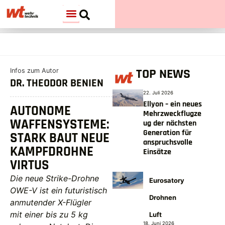
TOP NEWS
Infos zum Autor
DR. THEODOR BENIEN
22. Juli 2026
Ellyon – ein neues
AUTONOME
Mehrzweckflugze
WAFFENSYSTEME:
ug der nächsten
Generation für
STARK BAUT NEUE
anspruchsvolle
KAMPFDROHNE
Einsätze
VIRTUS
Die neue Strike-Drohne
Eurosatory
OWE-V ist ein futuristisch
Drohnen
anmutender X-Flügler
mit einer bis zu 5 kg
Luft
18. Juni 2026