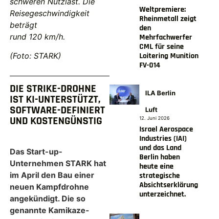
schweren Nutzlast. Die
Weltpremiere:
Reisegeschwindigkeit
Rheinmetall zeigt
beträgt
den
rund 120 km/h.
Mehrfachwerfer
CML für seine
(Foto: STARK)
Loitering Munition
FV-014
DIE STRIKE-DROHNE
ILA Berlin
IST KI-UNTERSTÜTZT,
SOFTWARE-DEFINIERT
Luft
UND KOSTENGÜNSTIG
12. Juni 2026
Israel Aerospace
Industries (IAI)
und das Land
Das Start-up-
Berlin haben
Unternehmen STARK hat
heute eine
im April den Bau einer
strategische
Absichtserklärung
neuen Kampfdrohne
unterzeichnet.
angekündigt. Die so
genannte Kamikaze-