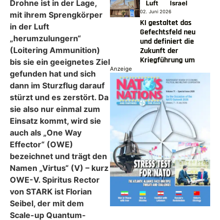
Drohne ist in der Lage,
Luft
Israel
02. Juni 2026
mit ihrem Sprengkörper
KI gestaltet das
in der Luft
Gefechtsfeld neu
„herumzulungern“
und definiert die
(Loitering Ammunition)
Zukunft der
Kriegführung um
bis sie ein geeignetes Ziel
Anzeige
gefunden hat und sich
dann im Sturzflug darauf
stürzt und es zerstört. Da
sie also nur einmal zum
Einsatz kommt, wird sie
auch als „One Way
Effector“ (OWE)
bezeichnet und trägt den
Namen „Virtus“ (V) – kurz
OWE-V. Spiritus Rector
von STARK ist Florian
Seibel, der mit dem
Scale-up Quantum-