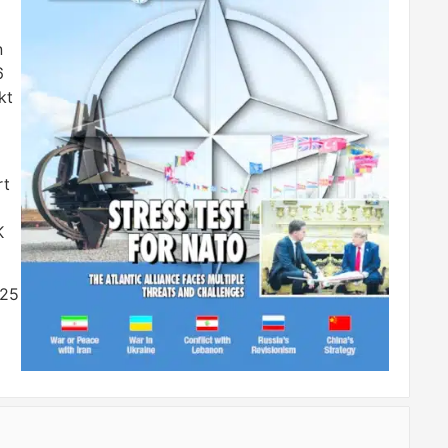
n
6
kt
rt
K
 25