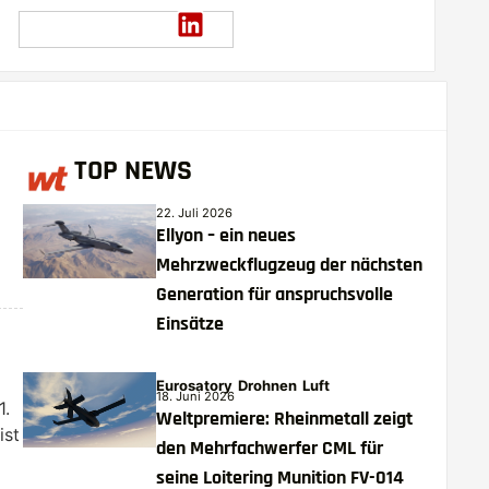
TOP NEWS
22. Juli 2026
Ellyon – ein neues
Mehrzweckflugzeug der nächsten
Generation für anspruchsvolle
Einsätze
Eurosatory
Drohnen
Luft
18. Juni 2026
1.
Weltpremiere: Rheinmetall zeigt
ist
den Mehrfachwerfer CML für
seine Loitering Munition FV-014