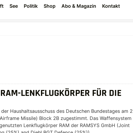
ft
See
Politik
Shop
Abo & Magazin
Kontakt
 RAM-LENKFLUGKÖRPER FÜR DIE
 der Haushaltsausschuss des Deutschen Bundestages am 2
irframe Missile) Block 2B zugestimmt. Das Waffensystem 
ne genutzten Lenkflugkörper RAM der RAMSYS GmbH (Joint
ng (25%) and Diehl BGT Defence (25%)).