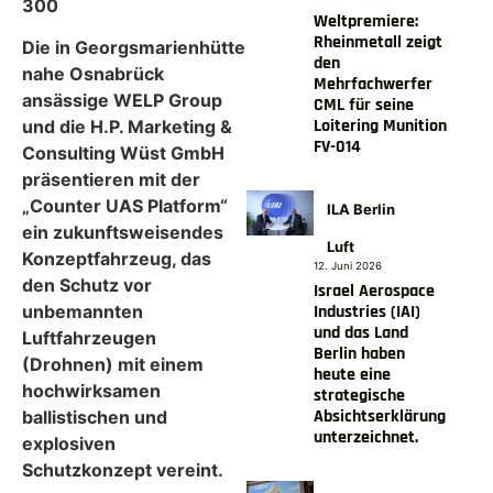
300
Weltpremiere:
Rheinmetall zeigt
Die in Georgsmarienhütte
den
nahe Osnabrück
Mehrfachwerfer
ansässige WELP Group
CML für seine
Loitering Munition
und die H.P. Marketing &
FV-014
Consulting Wüst GmbH
präsentieren mit der
„Counter UAS Platform“
ILA Berlin
ein zukunftsweisendes
Luft
Konzeptfahrzeug, das
12. Juni 2026
den Schutz vor
Israel Aerospace
Industries (IAI)
unbemannten
und das Land
Luftfahrzeugen
Berlin haben
(Drohnen) mit einem
heute eine
hochwirksamen
strategische
Absichtserklärung
ballistischen und
unterzeichnet.
explosiven
Schutzkonzept vereint.