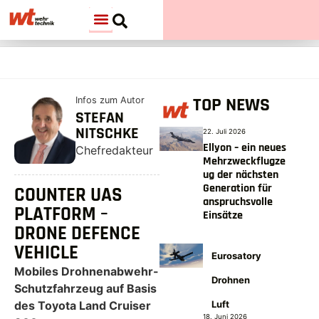
TOP NEWS
Infos zum Autor
STEFAN
NITSCHKE
22. Juli 2026
Ellyon – ein neues
Chefredakteur
Mehrzweckflugze
ug der nächsten
Generation für
COUNTER UAS
anspruchsvolle
PLATFORM –
Einsätze
DRONE DEFENCE
VEHICLE
Eurosatory
Mobiles Drohnenabwehr-
Drohnen
Schutzfahrzeug auf Basis
des Toyota Land Cruiser
Luft
18. Juni 2026