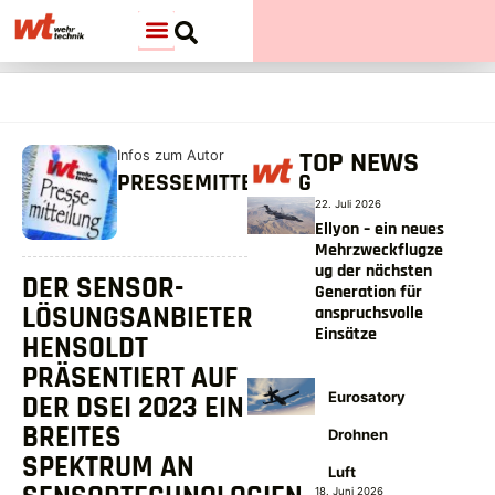
TOP NEWS
Infos zum Autor
PRESSEMITTEILUNG
22. Juli 2026
Ellyon – ein neues
Mehrzweckflugze
ug der nächsten
DER SENSOR-
Generation für
LÖSUNGSANBIETER
anspruchsvolle
Einsätze
HENSOLDT
PRÄSENTIERT AUF
Eurosatory
DER DSEI 2023 EIN
BREITES
Drohnen
SPEKTRUM AN
Luft
18. Juni 2026