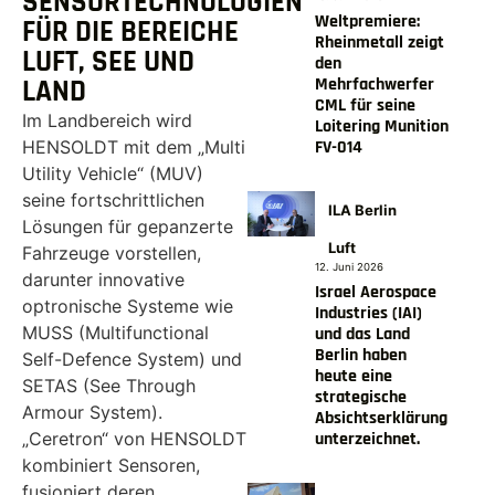
SENSORTECHNOLOGIEN
Weltpremiere:
FÜR DIE BEREICHE
Rheinmetall zeigt
LUFT, SEE UND
den
Mehrfachwerfer
LAND
CML für seine
Im Landbereich wird
Loitering Munition
FV-014
HENSOLDT mit dem „Multi
Utility Vehicle“ (MUV)
seine fortschrittlichen
ILA Berlin
Lösungen für gepanzerte
Luft
Fahrzeuge vorstellen,
12. Juni 2026
darunter innovative
Israel Aerospace
optronische Systeme wie
Industries (IAI)
MUSS (Multifunctional
und das Land
Berlin haben
Self-Defence System) und
heute eine
SETAS (See Through
strategische
Armour System).
Absichtserklärung
unterzeichnet.
„Ceretron“ von HENSOLDT
kombiniert Sensoren,
fusioniert deren