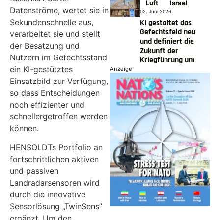
Luft
Israel
Datenströme, wertet sie in
02. Juni 2026
Sekundenschnelle aus,
KI gestaltet das
Gefechtsfeld neu
verarbeitet sie und stellt
und definiert die
der Besatzung und
Zukunft der
Nutzern im Gefechtsstand
Kriegführung um
ein KI-gestütztes
Anzeige
Einsatzbild zur Verfügung,
so dass Entscheidungen
noch effizienter und
schnellergetroffen werden
können.
HENSOLDTs Portfolio an
fortschrittlichen aktiven
und passiven
Landradarsensoren wird
durch die innovative
Sensorlösung „TwinSens”
ergänzt. Um den