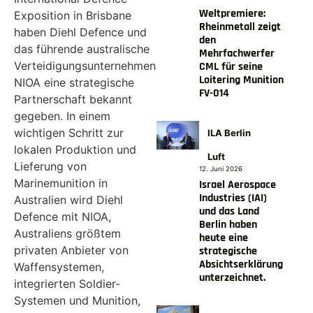
Weltpremiere:
Exposition in Brisbane
Rheinmetall zeigt
haben Diehl Defence und
den
das führende australische
Mehrfachwerfer
Verteidigungsunternehmen
CML für seine
Loitering Munition
NIOA eine strategische
FV-014
Partnerschaft bekannt
gegeben. In einem
wichtigen Schritt zur
ILA Berlin
lokalen Produktion und
Luft
Lieferung von
12. Juni 2026
Marinemunition in
Israel Aerospace
Industries (IAI)
Australien wird Diehl
und das Land
Defence mit NIOA,
Berlin haben
Australiens größtem
heute eine
privaten Anbieter von
strategische
Absichtserklärung
Waffensystemen,
unterzeichnet.
integrierten Soldier-
Systemen und Munition,