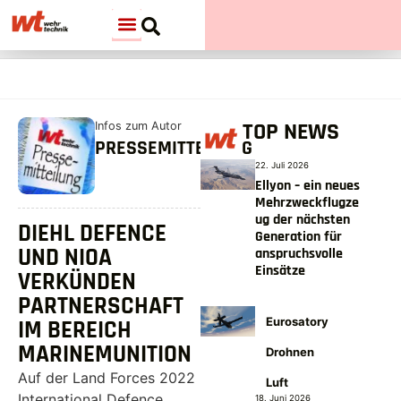
TOP NEWS
Infos zum Autor
PRESSEMITTEILUNG
22. Juli 2026
Ellyon – ein neues
Mehrzweckflugze
ug der nächsten
DIEHL DEFENCE
Generation für
UND NIOA
anspruchsvolle
Einsätze
VERKÜNDEN
PARTNERSCHAFT
Eurosatory
IM BEREICH
MARINEMUNITION
Drohnen
Auf der Land Forces 2022
Luft
International Defence
18. Juni 2026