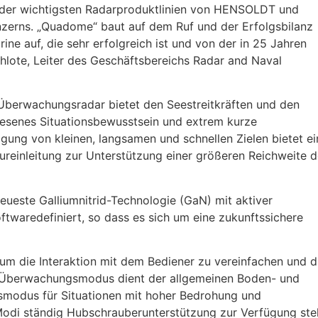
 der wichtigsten Radarproduktlinien von HENSOLDT und
nzerns. „Quadome“ baut auf dem Ruf und der Erfolgsbilanz
ne auf, die sehr erfolgreich ist und von der in 25 Jahren
chlote, Leiter des Geschäftsbereichs Radar and Naval
Überwachungsradar bietet den Seestreitkräften und den
esenes Situationsbewusstsein und extrem kurze
gung von kleinen, langsamen und schnellen Zielen bietet ei
pureinleitung zur Unterstützung einer größeren Reichweite d
eueste Galliumnitrid-Technologie (GaN) mit aktiver
ftwaredefiniert, so dass es sich um eine zukunftssichere
m die Interaktion mit dem Bediener zu vereinfachen und d
er Überwachungsmodus dient der allgemeinen Boden- und
smodus für Situationen mit hoher Bedrohung und
Modi ständig Hubschrauberunterstützung zur Verfügung ste