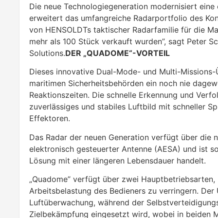
Die neue Technologiegeneration modernisiert eine
erweitert das umfangreiche Radarportfolio des Ko
von HENSOLDTs taktischer Radarfamilie für die Mari
mehr als 100 Stück verkauft wurden”, sagt Peter S
Solutions.
DER „QUADOME“-VORTEIL
Dieses innovative Dual-Mode- und Multi-Missions-
maritimen Sicherheitsbehörden ein noch nie dagew
Reaktionszeiten. Die schnelle Erkennung und Verfol
zuverlässiges und stabiles Luftbild mit schneller S
Effektoren.
Das Radar der neuen Generation verfügt über die n
elektronisch gesteuerter Antenne (AESA) und ist so
Lösung mit einer längeren Lebensdauer handelt.
„Quadome” verfügt über zwei Hauptbetriebsarten, u
Arbeitsbelastung des Bedieners zu verringern. D
Luftüberwachung, während der Selbstverteidigung
Zielbekämpfung eingesetzt wird, wobei in beiden 