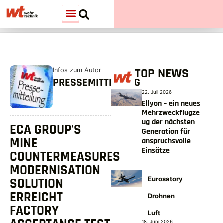
TOP NEWS
Infos zum Autor
PRESSEMITTEILUNG
22. Juli 2026
Ellyon – ein neues
Mehrzweckflugze
ug der nächsten
ECA GROUP’S
Generation für
MINE
anspruchsvolle
Einsätze
COUNTERMEASURES
MODERNISATION
Eurosatory
SOLUTION
ERREICHT
Drohnen
FACTORY
Luft
18. Juni 2026