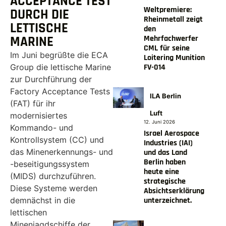
ACCEPTANCE TEST
Weltpremiere:
DURCH DIE
Rheinmetall zeigt
LETTISCHE
den
Mehrfachwerfer
MARINE
CML für seine
Im Juni begrüßte die ECA
Loitering Munition
FV-014
Group die lettische Marine
zur Durchführung der
Factory Acceptance Tests
ILA Berlin
(FAT) für ihr
Luft
modernisiertes
12. Juni 2026
Kommando- und
Israel Aerospace
Kontrollsystem (CC) und
Industries (IAI)
das Minenerkennungs- und
und das Land
Berlin haben
-beseitigungssystem
heute eine
(MIDS) durchzuführen.
strategische
Diese Systeme werden
Absichtserklärung
unterzeichnet.
demnächst in die
lettischen
Minenjagdschiffe der