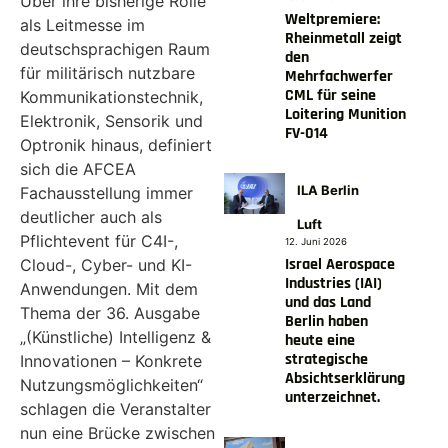
Über ihre bisherige Rolle
Weltpremiere:
als Leitmesse im
Rheinmetall zeigt
deutschsprachigen Raum
den
für militärisch nutzbare
Mehrfachwerfer
CML für seine
Kommunikationstechnik,
Loitering Munition
Elektronik, Sensorik und
FV-014
Optronik hinaus, definiert
sich die AFCEA
ILA Berlin
Fachausstellung immer
deutlicher auch als
Luft
Pflichtevent für C4I-,
12. Juni 2026
Israel Aerospace
Cloud-, Cyber- und KI-
Industries (IAI)
Anwendungen. Mit dem
und das Land
Thema der 36. Ausgabe
Berlin haben
„(Künstliche) Intelligenz &
heute eine
strategische
Innovationen – Konkrete
Absichtserklärung
Nutzungsmöglichkeiten“
unterzeichnet.
schlagen die Veranstalter
nun eine Brücke zwischen