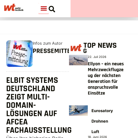
TOP NEWS
Infos zum Autor
PRESSEMITTEILUNG
22. Juli 2026
Ellyon – ein neues
Mehrzweckflugze
ug der nächsten
ELBIT SYSTEMS
Generation für
DEUTSCHLAND
anspruchsvolle
Einsätze
ZEIGT MULTI-
DOMAIN-
Eurosatory
LÖSUNGEN AUF
AFCEA
Drohnen
FACHAUSSTELLUNG
Luft
18. Juni 2026