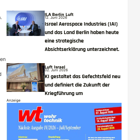
ILA Berlin
Luft
.
12. Juni 2026
Israel Aerospace Industries (IAI)
und das Land Berlin haben heute
eine strategische
Absichtserklärung unterzeichnet.
nen
Luft
Israel
02. Juni 2026
d
KI gestaltet das Gefechtsfeld neu
und definiert die Zukunft der
Kriegführung um
Anzeige