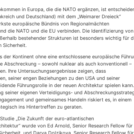
abkommen in Europa, die die NATO ergänzen, ist entscheide
kreich und Deutschland) mit dem „Weimarer Dreieck“
ärkste europäische Bündnis von Regionalmächten
und die NATO und die EU verbinden. Die Identifizierung von
erhalb bestehender Strukturen ist besonders wichtig für d
 Sicherheit.
s der Kontinent ohne eine entschlossene europäische Führ
e Abschreckung – sowohl nuklear als auch konventionell –
eren. Ihre Untersuchungsergebnisse zeigen, dass
ten, seiner engen Beziehungen zu den USA und seiner
idende Führungsrolle in der neuen Architektur spielen kann.
g seiner eigenen Verteidigungs- und Abschreckungsstrateg
ngagement und gemeinsames Handeln riskiert es, in einem
egisch ins Hintertreffen zu geraten.
Studie „Die Zukunft der euro-atlantischen
chitektur“ wurde von Ed Arnold, Senior Research Fellow für
icherheit, und Darya Dolzikova, Senior Research Fellow für