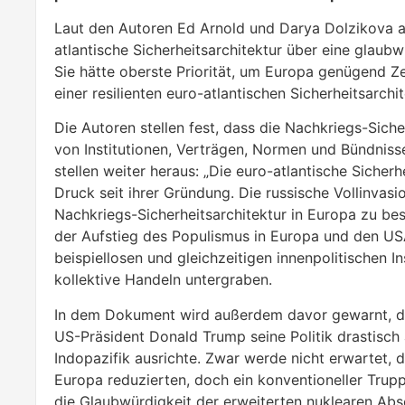
Laut den Autoren Ed Arnold und Darya Dolzikova am
atlantische Sicherheitsarchitektur über eine glau
Sie hätte oberste Priorität, um Europa genügend Ze
einer resilienten euro-atlantischen Sicherheitsarchi
Die Autoren stellen fest, dass die Nachkriegs-Siche
von Institutionen, Verträgen, Normen und Bündniss
stellen weiter heraus: „Die euro-atlantische Sicher
Druck seit ihrer Gründung. Die russische Vollinvas
Nachkriegs-Sicherheitsarchitektur in Europa zu bes
der Aufstieg des Populismus in Europa und den USA 
beispiellosen und gleichzeitigen innenpolitischen Ins
kollektive Handeln untergraben.
In dem Dokument wird außerdem davor gewarnt, das
US-Präsident Donald Trump seine Politik drastisch 
Indopazifik ausrichte. Zwar werde nicht erwartet, 
Europa reduzierten, doch ein konventioneller Trup
die Glaubwürdigkeit der erweiterten nuklearen Ab