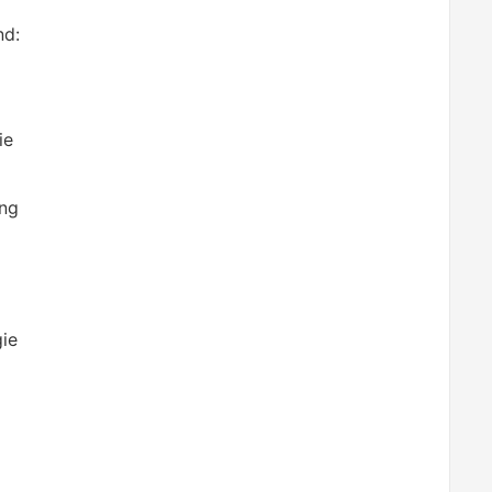
nd:
ie
ung
ie