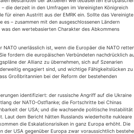
len Bestandteil der aktuellen wertebasierten Europäische
i – die derzeit in den Umfragen im Vereinigten Königreich
e für einen Austritt aus der EMRK ein. Sollte das Vereinigte
ünde es – zusammen mit den ausgeschlossenen Ländern
on, was den wertebasierten Charakter des Abkommens
r NATO unerlässlich ist, wenn die Europäer die NATO rette
 Sie fordern die europäischen Verbündeten nachdrücklich au
gspläne der Allianz zu übernehmen, sich auf Szenarien
derweitig engagiert sind, und wichtige Fähigkeitslücken zu
 dass Großbritannien bei der Reform der bestehenden
rungen identifiziert: der russische Angriff auf die Ukraine
tlang der NATO-Ostflanke; die Fortschritte bei Chinas
arkeit der USA; und die wachsende politische Instabilität
t. Laut dem Bericht hätten Russlands wiederholte nukleare
ommen die Eskalationsrisiken in ganz Europa erhöht. Die
ngen der USA gegenüber Europa zwar voraussichtlich besteh