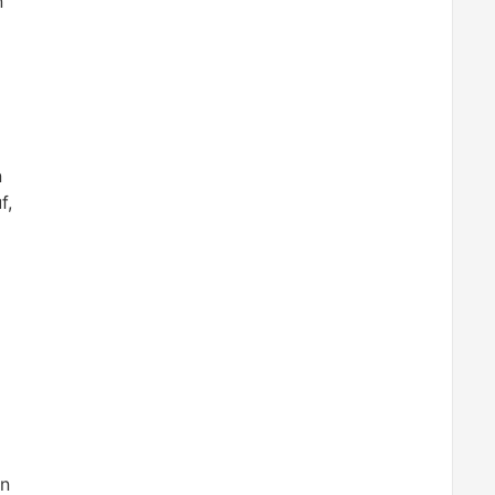
n
n
f,
en