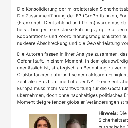
Die Konsolidierung der mikrolateralen Sicherheits
Die Zusammenführung der E3 (Großbritannien, Fran
(Frankreich, Deutschland und Polen) würde das st
hervorbringen, eine starke Führungsgruppe bilden 
Kooperations- und Koordinierungsmöglichkeiten auß
nukleare Abschreckung und die Gewährleistung von
Die Autoren fassen in ihrer Analyse zusammen, das
Gefahr läuft, in einem Moment, in dem glaubwürdig
unerlässlich ist, strategisch an Bedeutung zu verli
Großbritannien aufgrund seiner nuklearen Fähigkei
zentralen Position innerhalb der NATO eine entsche
Europa muss mehr Verantwortung für die Gestaltun
übernehmen, doch ohne nachhaltiges politisches E
Moment tiefgreifender globaler Veränderungen strat
Hinweis:
Die 
Sicherheitsar
europäische S