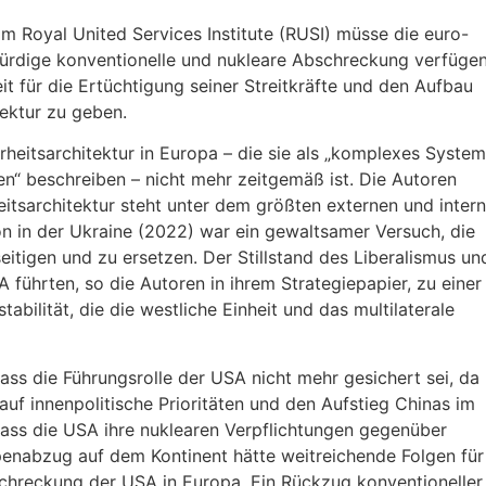
 Royal United Services Institute (RUSI) müsse die euro-
bwürdige konventionelle und nukleare Abschreckung verfügen
it für die Ertüchtigung seiner Streitkräfte und den Aufbau
tektur zu geben.
rheitsarchitektur in Europa – die sie als „komplexes System
en“ beschreiben – nicht mehr zeitgemäß ist. Die Autoren
heitsarchitektur steht unter dem größten externen und inter
ion in der Ukraine (2022) war ein gewaltsamer Versuch, die
eitigen und zu ersetzen. Der Stillstand des Liberalismus un
führten, so die Autoren in ihrem Strategiepapier, zu einer
tabilität, die die westliche Einheit und das multilaterale
s die Führungsrolle der USA nicht mehr gesichert sei, da
auf innenpolitische Prioritäten und den Aufstieg Chinas im
dass die USA ihre nuklearen Verpflichtungen gegenüber
penabzug auf dem Kontinent hätte weitreichende Folgen für
schreckung der USA in Europa. Ein Rückzug konventioneller