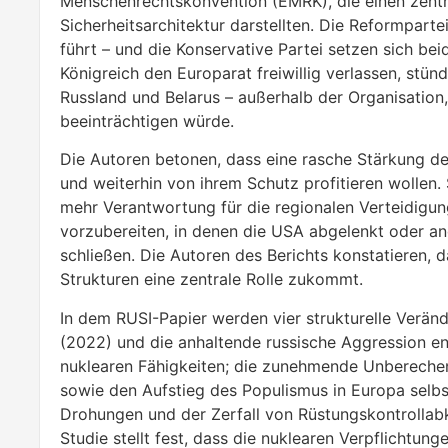
Menschenrechtskonvention (EMRK), die einen zentra
Sicherheitsarchitektur darstellten. Die Reformparte
führt – und die Konservative Partei setzen sich beid
Königreich den Europarat freiwillig verlassen, st
Russland und Belarus – außerhalb der Organisati
beeinträchtigen würde.
Die Autoren betonen, dass eine rasche Stärkung de
und weiterhin von ihrem Schutz profitieren wollen.
mehr Verantwortung für die regionalen Verteidigun
vorzubereiten, in denen die USA abgelenkt oder an
schließen. Die Autoren des Berichts konstatieren,
Strukturen eine zentrale Rolle zukommt.
In dem RUSI-Papier werden vier strukturelle Verände
(2022) und die anhaltende russische Aggression en
nuklearen Fähigkeiten; die zunehmende Unberechenb
sowie den Aufstieg des Populismus in Europa selbs
Drohungen und der Zerfall von Rüstungskontrollabk
Studie stellt fest, dass die nuklearen Verpflichtu