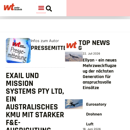
TOP NEWS
Infos zum Autor
PRESSEMITTEILUNG
22. Juli 2026
Ellyon – ein neues
Mehrzweckflugze
ug der nächsten
EXAIL UND
Generation für
MISSION
anspruchsvolle
Einsätze
SYSTEMS PTY LTD,
EIN
Eurosatory
AUSTRALISCHES
KMU MIT STARKER
Drohnen
F&E-
Luft
18. Juni 2026