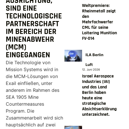
AUSRICHTUNG,
Weltpremiere:
SIND EINE
Rheinmetall zeigt
TECHNOLOGISCHE
den
Mehrfachwerfer
PARTNERSCHAFT
CML für seine
IM BEREICH DER
Loitering Munition
MINENABWEHR
FV-014
(MCM)
EINGEGANGEN
ILA Berlin
Die Technologie von
Luft
Mission Systems wird in
12. Juni 2026
Israel Aerospace
die MCM-Lösungen von
Industries (IAI)
Exail einfließen, unter
und das Land
anderem im Rahmen des
Berlin haben
SEA 1905 Mine
heute eine
strategische
Countermeasures
Absichtserklärung
Program. Die
unterzeichnet.
Zusammenarbeit wird sich
hauptsächlich auf zwei