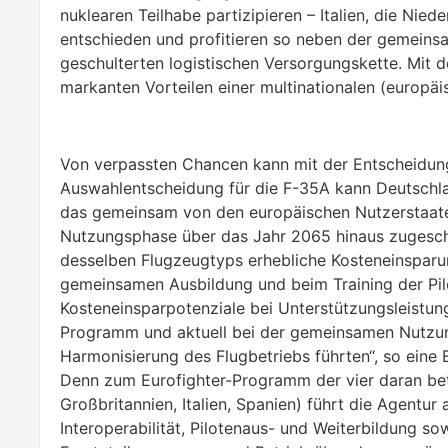
nuklearen Teilhabe partizipieren – Italien, die Nied
entschieden und profitieren so neben der gemein
geschulterten logistischen Versorgungskette. Mit 
markanten Vorteilen einer multinationalen (europ
Von verpassten Chancen kann mit der Entscheidung
Auswahlentscheidung für die F-35A kann Deutschla
das gemeinsam von den europäischen Nutzerstaate
Nutzungsphase über das Jahr 2065 hinaus zugeschni
desselben Flugzeugtyps erhebliche Kosteneinsparun
gemeinsamen Ausbildung und beim Training der Pil
Kosteneinsparpotenziale bei Unterstützungsleistun
Programm und aktuell bei der gemeinsamen Nutzung
Harmonisierung des Flugbetriebs führten“, so eine
Denn zum Eurofighter-Programm der vier daran bet
Großbritannien, Italien, Spanien) führt die Agentur
Interoperabilität, Pilotenaus- und Weiterbildung s