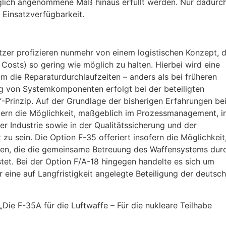
nglich angenommene Maß hinaus erfüllt werden. Nur dadurc
Einsatzverfügbarkeit.
tzer profizieren nunmehr von einem logistischen Konzept, 
 Costs) so gering wie möglich zu halten. Hierbei wird eine
um die Reparaturdurchlaufzeiten – anders als bei früheren
g von Systemkomponenten erfolgt bei der beteiligten
“-Prinzip. Auf der Grundlage der bisherigen Erfahrungen be
zern die Möglichkeit, maßgeblich im Prozessmanagement, i
er Industrie sowie in der Qualitätssicherung und der
u sein. Die Option F-35 offeriert insofern die Möglichkeit
aren, die die gemeinsame Betreuung des Waffensystems dur
stet. Bei der Option F/A-18 hingegen handelte es sich um
r eine auf Langfristigkeit angelegte Beteiligung der deutsc
ie F-35A für die Luftwaffe – Für die nukleare Teilhabe