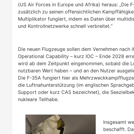
(US Air Forces in Europe und Afrika) heraus: „Die F
zusätzlich zu seinen offensichtlichen Kampffähigke
Multiplikator fungiert, indem es Daten über multid
und Kontrollnetzwerke schnell verbreitet.“
Die neuen Flugzeuge sollen dem Vernehmen nach ihr
Operational Capability – kurz IOC – Ende 2028 erre
wird ab dem Zeitpunkt eingenommen, sobald die L
nutzbaren Wert haben – und an den Nutzer ausgeli
Die F-35A fungiert hier als Mehrzweckkampfflugzeu
die Luftnahunterstützung (im englischen Sprachgeb
Support oder kurz CAS bezeichnet), die Seezielb
nukleare Teilhabe.
Insgesamt w
beschafft. D