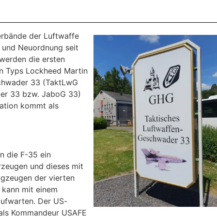
rbände der Luftwaffe
g und Neuordnung seit
 werden die ersten
n Typs Lockheed Martin
schwader 33 (TaktLwG
er 33 bzw. JaboG 33)
ration kommt als
n die F-35 ein
erzeugen und dieses mit
ugzeugen der vierten
e kann mit einem
aufwarten. Der US-
19 als Kommandeur USAFE