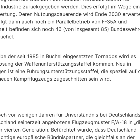
e Industrie zurückgegeben werden. Dies erfolgt im Wege ein
wertung. Deren Nutzungsdauerende wird Ende 2030 erwarte
olgt dann auch noch ein Parallelbetrieb von F-35A und
zeit befinden sich noch 46 (von insgesamt 85) Bundeswehr
üchel.
be der seit 1985 in Büchel eingesetzten Tornados wird es
lösung der Waffenunterstützungsstaffel kommen. Neu in
en ist eine Führungsunterstützungsstaffel, die speziell auf 
neuen Kampfflugzeugs zugeschnitten sein wird.
och vor wenigen Jahren für Unverständnis bei Deutschland
chland seinerzeit angebotene Flugzeugmuster F/A-18 in „d
r vierten Generation. Befürchtet wurde, dass Deutschland
chtige europäische Bündnispartner, die gleichfalls an der