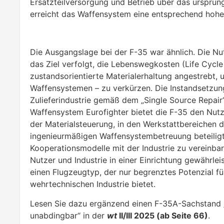
Ersatzteilversorgung und Betrieb über das ursprü
erreicht das Waffensystem eine entsprechend hohe 
Die Ausgangslage bei der F-35 war ähnlich. Die Nu
das Ziel verfolgt, die Lebenswegkosten (Life Cycle
zustandsorientierte Materialerhaltung angestrebt, 
Waffensystemen – zu verkürzen. Die Instandsetzun
Zulieferindustrie gemäß dem „Single Source Repair
Waffensystem Eurofighter bietet die F-35 den Nut
der Materialsteuerung, in den Werkstattbereichen d
ingenieurmäßigen Waffensystembetreuung beteiligt z
Kooperationsmodelle mit der Industrie zu vereinb
Nutzer und Industrie in einer Einrichtung gewährlei
einen Flugzeugtyp, der nur begrenztes Potenzial fü
wehrtechnischen Industrie bietet.
Lesen Sie dazu ergänzend einen F-35A-Sachstand „D
unabdingbar“ in der
wt
II/III 2025 (ab Seite 66)
.