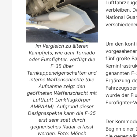
Luftfahrzeug
verbleiben. Da
National Guar
verschiedene
Um den kontin
Im Vergleich zu älteren
vorgesehenen
Kampfjets, wie dem Tornado
fünf große B
oder Eurofighter, verfügt die
Kerninfrastru
F-35 über
Tarnkappeneigenschaften und
genannten F-
interne Waffenschächte (die
Ergänzung de
Aufnahme zeigt den
Fahrzeugsper
geöffneten Waffenschacht mit
wurde der Fl
Luft/Luft-Lenkflugkörper
Eurofighter-V
AMRAAM). Aufgrund dieser
Designaspekte kann die F-35
erst sehr spät durch
Der Kommodor
gegnerisches Radar erfasst
Beginn einer 
werden. Foto: Mönch
die gegenwär