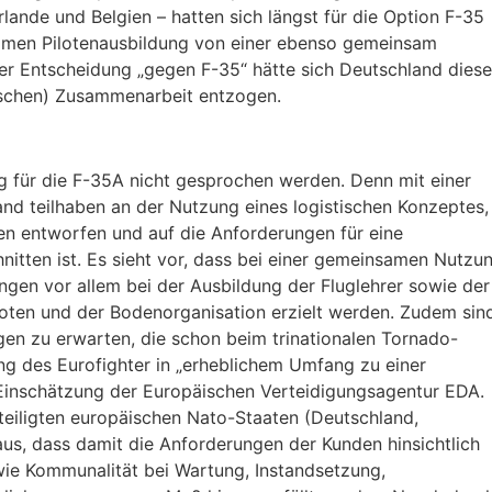
erlande und Belgien – hatten sich längst für die Option F-35
samen Pilotenausbildung von einer ebenso gemeinsam
der Entscheidung „gegen F-35“ hätte sich Deutschland dies
äischen) Zusammenarbeit entzogen.
 für die F-35A nicht gesprochen werden. Denn mit einer
nd teilhaben an der Nutzung eines logistischen Konzeptes,
n entworfen und auf die Anforderungen für eine
tten ist. Es sieht vor, dass bei einer gemeinsamen Nutzu
gen vor allem bei der Ausbildung der Fluglehrer sowie der
oten und der Bodenorganisation erzielt werden. Zudem sin
gen zu erwarten, die schon beim trinationalen Tornado-
 des Eurofighter in „erheblichem Umfang zu einer
 Einschätzung der Europäischen Verteidigungsagentur EDA.
eiligten europäischen Nato-Staaten (Deutschland,
 aus, dass damit die Anforderungen der Kunden hinsichtlich
owie Kommunalität bei Wartung, Instandsetzung,