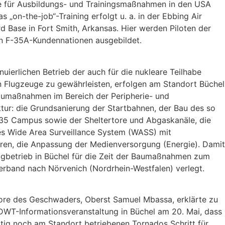
e für Ausbildungs- und Trainingsmaßnahmen in den USA
s „on-the-job“-Training erfolgt u. a. in der Ebbing Air
d Base in Fort Smith, Arkansas. Hier werden Piloten der
n F-35A-Kundennationen ausgebildet.
uierlichen Betrieb der auch für die nukleare Teilhabe
 Flugzeuge zu gewährleisten, erfolgen am Standort Büchel
aumaßnahmen im Bereich der Peripherie- und
ktur: die Grundsanierung der Startbahnen, der Bau des so
35 Campus sowie der Sheltertore und Abgaskanäle, die
s Wide Area Surveillance System (WASS) mit
ren, die Anpassung der Medienversorgung (Energie). Damit
ugbetrieb in Büchel für die Zeit der Baumaßnahmen zum
erband nach Nörvenich (Nordrhein-Westfalen) verlegt.
e des Geschwaders, Oberst Samuel Mbassa, erklärte zu
DWT-Informationsveranstaltung in Büchel am 20. Mai, dass
tig noch am Standort betriebenen Tornados Schritt für