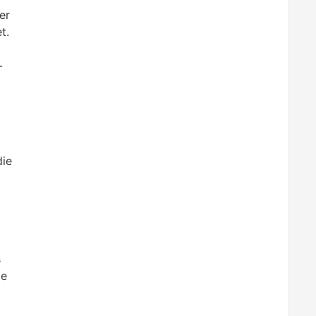
er
t.
-
die
s
ie