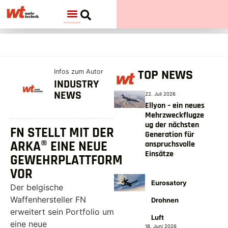
TOP NEWS
Infos zum Autor
INDUSTRY
NEWS
22. Juli 2026
Ellyon – ein neues
Mehrzweckflugze
ug der nächsten
FN STELLT MIT DER
Generation für
ARKA® EINE NEUE
anspruchsvolle
Einsätze
GEWEHRPLATTFORM
VOR
Eurosatory
Der belgische
Waffenhersteller FN
Drohnen
erweitert sein Portfolio um
Luft
eine neue
18. Juni 2026