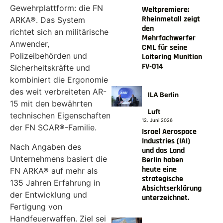
Gewehrplattform: die FN
Weltpremiere:
Rheinmetall zeigt
ARKA®. Das System
den
richtet sich an militärische
Mehrfachwerfer
Anwender,
CML für seine
Polizeibehörden und
Loitering Munition
FV-014
Sicherheitskräfte und
kombiniert die Ergonomie
des weit verbreiteten AR-
ILA Berlin
15 mit den bewährten
Luft
technischen Eigenschaften
12. Juni 2026
der FN SCAR®-Familie.
Israel Aerospace
Industries (IAI)
Nach Angaben des
und das Land
Unternehmens basiert die
Berlin haben
heute eine
FN ARKA® auf mehr als
strategische
135 Jahren Erfahrung in
Absichtserklärung
der Entwicklung und
unterzeichnet.
Fertigung von
Handfeuerwaffen. Ziel sei