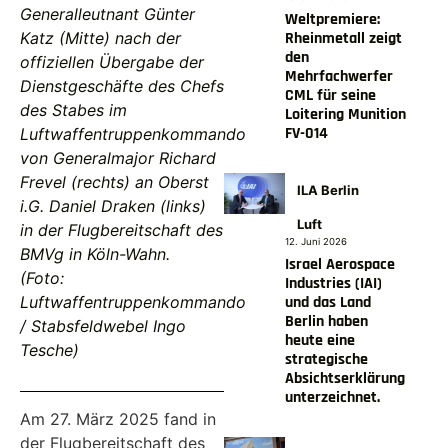
Generalleutnant Günter
Weltpremiere:
Katz (Mitte) nach der
Rheinmetall zeigt
den
offiziellen Übergabe der
Mehrfachwerfer
Dienstgeschäfte des Chefs
CML für seine
des Stabes im
Loitering Munition
FV-014
Luftwaffentruppenkommando
von Generalmajor Richard
Frevel (rechts) an Oberst
ILA Berlin
i.G. Daniel Draken (links)
Luft
in der Flugbereitschaft des
12. Juni 2026
BMVg in Köln-Wahn.
Israel Aerospace
(Foto:
Industries (IAI)
Luftwaffentruppenkommando
und das Land
Berlin haben
/ Stabsfeldwebel Ingo
heute eine
Tesche)
strategische
Absichtserklärung
unterzeichnet.
Am 27. März 2025 fand in
der Flugbereitschaft des