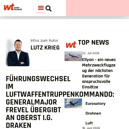
TOP NEWS
Infos zum Autor
LUTZ KRIEG
22. Juli 2026
Ellyon – ein neues
Mehrzweckflugze
ug der nächsten
Generation für
FÜHRUNGSWECHSEL
anspruchsvolle
IM
Einsätze
LUFTWAFFENTRUPPENKOMMANDO:
GENERALMAJOR
Eurosatory
FREVEL ÜBERGIBT
Drohnen
AN OBERST I.G.
DRAKEN
Luft
18. Juni 2026