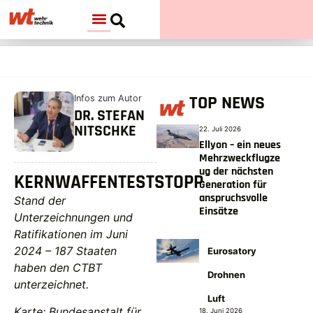
TOP NEWS
Infos zum Autor
DR. STEFAN
NITSCHKE
22. Juli 2026
Ellyon – ein neues
Mehrzweckflugze
ug der nächsten
KERNWAFFENTESTSTOPP
Generation für
anspruchsvolle
Stand der
Einsätze
Unterzeichnungen und
Ratifikationen im Juni
2024 – 187 Staaten
Eurosatory
haben den CTBT
Drohnen
unterzeichnet.
Luft
Karte: Bundesanstalt für
18. Juni 2026