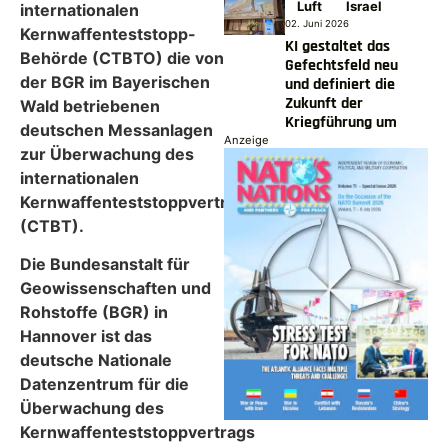
Luft
Israel
internationalen
02. Juni 2026
Kernwaffenteststopp-
KI gestaltet das
Behörde (CTBTO) die von
Gefechtsfeld neu
der BGR im Bayerischen
und definiert die
Zukunft der
Wald betriebenen
Kriegführung um
deutschen Messanlagen
Anzeige
zur Überwachung des
internationalen
Kernwaffenteststoppvertrages
(CTBT).
Die Bundesanstalt für
Geowissenschaften und
Rohstoffe (BGR) in
Hannover ist das
deutsche Nationale
Datenzentrum für die
Überwachung des
Kernwaffenteststoppvertrags