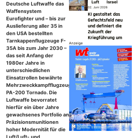
Luft
Israel
Deutsche Luftwaffe das
02. Juni 2026
Waffensystem
KI gestaltet das
Eurofighter und – bis zur
Gefechtsfeld neu
und definiert die
Auslieferung aller 35 in
Zukunft der
den USA bestellten
Kriegführung um
Tarnkappenflugzeuge F-
Anzeige
35A bis zum Jahr 2030 –
das seit Anfang der
1980er Jahre in
unterschiedlichen
Einsatzrollen bewährte
Mehrzweckkampfflugzeug
PA-200 Tornado. Die
Luftwaffe bevorratet
hierfür ein über Jahre
gewachsenes Portfolio an
Präzisionsmunitionen
hoher Modernität für die
Luft/Luft- und