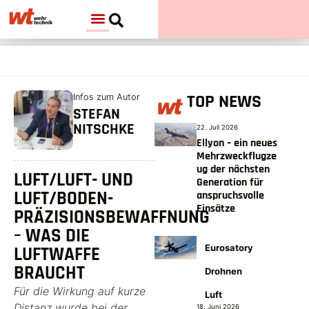
TOP NEWS
Infos zum Autor
STEFAN
NITSCHKE
22. Juli 2026
Ellyon – ein neues
Mehrzweckflugze
ug der nächsten
LUFT/LUFT- UND
Generation für
LUFT/BODEN-
anspruchsvolle
Einsätze
PRÄZISIONSBEWAFFNUNG
– WAS DIE
Eurosatory
LUFTWAFFE
BRAUCHT
Drohnen
Für die Wirkung auf kurze
Luft
Distanz wurde bei der
18. Juni 2026