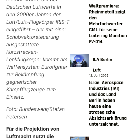
Weltpremiere:
Deutschen Luftwaffe in
Rheinmetall zeigt
den 2000er Jahren der
den
Luft/Luft-Flugkörper IRIS-T
Mehrfachwerfer
eingeführt – der mit einer
CML für seine
Loitering Munition
Schubvektorsteuerung
FV-014
ausgestattete
Kurzstrecken-
Lenkflugkörper kommt am
ILA Berlin
Waffensystem Eurofighter
Luft
zur Bekämpfung
12. Juni 2026
gegnerischer
Israel Aerospace
Industries (IAI)
Kampfflugzeuge zum
und das Land
Einsatz.
Berlin haben
heute eine
Foto: Bundeswehr/Stefan
strategische
Petersen
Absichtserklärung
unterzeichnet.
Für die Projektion von
Luftmacht nutzt die