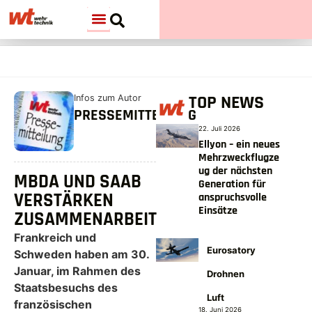
TOP NEWS
Infos zum Autor
PRESSEMITTEILUNG
22. Juli 2026
Ellyon – ein neues
Mehrzweckflugze
ug der nächsten
MBDA UND SAAB
Generation für
VERSTÄRKEN
anspruchsvolle
Einsätze
ZUSAMMENARBEIT
Frankreich und
Eurosatory
Schweden haben am 30.
Januar, im Rahmen des
Drohnen
Staatsbesuchs des
Luft
französischen
18. Juni 2026