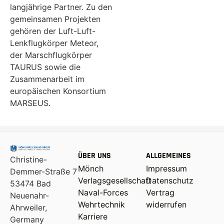
langjährige Partner. Zu den
gemeinsamen Projekten
gehören der Luft-Luft-
Lenkflugkörper Meteor,
der Marschflugkörper
TAURUS sowie die
Zusammenarbeit im
europäischen Konsortium
MARSEUS.
ÜBER UNS
ALLGEMEINES
Christine-
Mönch
Impressum
Demmer-Straße 7
Verlagsgesellschaft
Datenschutz
53474 Bad
Naval-Forces
Vertrag
Neuenahr-
Wehrtechnik
widerrufen
Ahrweiler,
Karriere
Germany