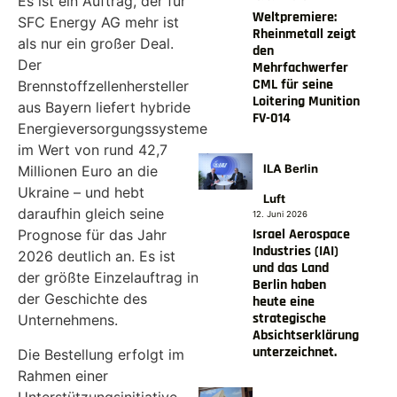
Es ist ein Auftrag, der für
Weltpremiere:
SFC Energy AG mehr ist
Rheinmetall zeigt
als nur ein großer Deal.
den
Der
Mehrfachwerfer
CML für seine
Brennstoffzellenhersteller
Loitering Munition
aus Bayern liefert hybride
FV-014
Energieversorgungssysteme
im Wert von rund 42,7
ILA Berlin
Millionen Euro an die
Ukraine – und hebt
Luft
daraufhin gleich seine
12. Juni 2026
Israel Aerospace
Prognose für das Jahr
Industries (IAI)
2026 deutlich an. Es ist
und das Land
der größte Einzelauftrag in
Berlin haben
der Geschichte des
heute eine
strategische
Unternehmens.
Absichtserklärung
unterzeichnet.
Die Bestellung erfolgt im
Rahmen einer
Unterstützungsinitiative