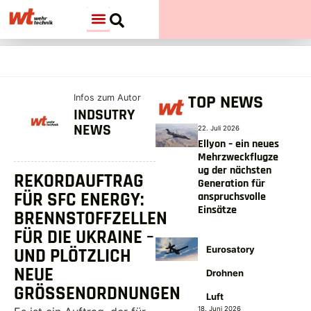
TOP NEWS
Infos zum Autor
INDSUTRY
NEWS
22. Juli 2026
Ellyon – ein neues
Mehrzweckflugze
ug der nächsten
REKORDAUFTRAG
Generation für
FÜR SFC ENERGY:
anspruchsvolle
Einsätze
BRENNSTOFFZELLEN
FÜR DIE UKRAINE –
Eurosatory
UND PLÖTZLICH
NEUE
Drohnen
GRÖSSENORDNUNGEN
Luft
18. Juni 2026