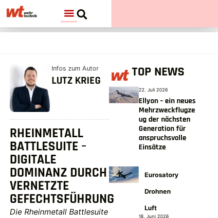
TOP NEWS
Infos zum Autor
LUTZ KRIEG
22. Juli 2026
Ellyon – ein neues
Mehrzweckflugze
ug der nächsten
Generation für
RHEINMETALL
anspruchsvolle
BATTLESUITE –
Einsätze
DIGITALE
DOMINANZ DURCH
Eurosatory
VERNETZTE
Drohnen
GEFECHTSFÜHRUNG
Luft
Die Rheinmetall Battlesuite
18. Juni 2026