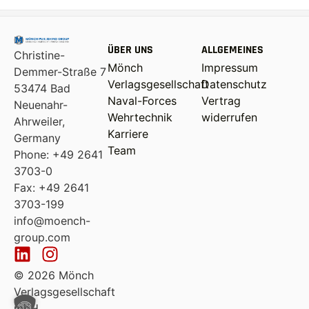
ÜBER UNS
ALLGEMEINES
Christine-
Mönch
Impressum
Demmer-Straße 7
Verlagsgesellschaft
Datenschutz
53474 Bad
Naval-Forces
Vertrag
Neuenahr-
Wehrtechnik
widerrufen
Ahrweiler,
Karriere
Germany
Team
Phone: +49 2641
3703-0
Fax: +49 2641
3703-199
info@moench-
group.com
© 2026 Mönch
Verlagsgesellschaft
mbH