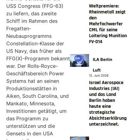
Weltpremiere:
USS Congress (FFG-63)
Rheinmetall zeigt
zu liefern, das zweite
den
Schiff im Rahmen des
Mehrfachwerfer
Fregatten-
CML für seine
Loitering Munition
Neubauprogramms
FV-014
Constellation-Klasse der
US Navy, das früher als
FFG(X)-Programm bekannt
ILA Berlin
war. Der Rolls-Royce-
Luft
Geschäftsbereich Power
12. Juni 2026
Systems hat an seinen
Israel Aerospace
Industries (IAI)
Produktionsstätten in
und das Land
Aiken, South Carolina, und
Berlin haben
Mankato, Minnesota,
heute eine
Investitionen getätigt, um
strategische
Absichtserklärung
das Programm zu
unterzeichnet.
unterstützen und die
Gensets in den USA