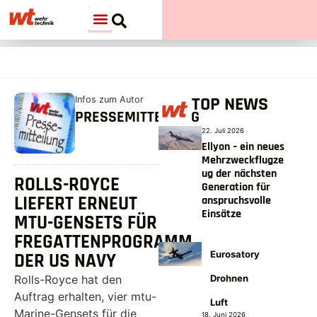
TOP NEWS
Infos zum Autor
PRESSEMITTEILUNG
22. Juli 2026
Ellyon – ein neues
Mehrzweckflugze
ug der nächsten
ROLLS-ROYCE
Generation für
LIEFERT ERNEUT
anspruchsvolle
Einsätze
MTU-GENSETS FÜR
FREGATTENPROGRAMM
Eurosatory
DER US NAVY
Drohnen
Rolls-Royce hat den
Auftrag erhalten, vier mtu-
Luft
Marine-Gensets für die
18. Juni 2026