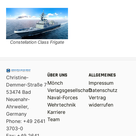
Constellation Class Frigate
ÜBER UNS
ALLGEMEINES
Christine-
Mönch
Impressum
Demmer-Straße 7
Verlagsgesellschaft
Datenschutz
53474 Bad
Naval-Forces
Vertrag
Neuenahr-
Wehrtechnik
widerrufen
Ahrweiler,
Karriere
Germany
Team
Phone: +49 2641
3703-0
Fax: +49 2641