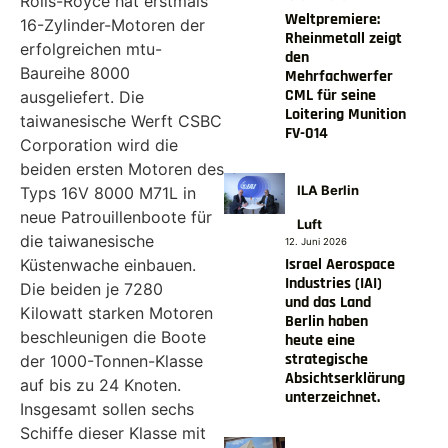
Rolls-Royce hat erstmals
Weltpremiere:
16-Zylinder-Motoren der
Rheinmetall zeigt
erfolgreichen mtu-
den
Baureihe 8000
Mehrfachwerfer
CML für seine
ausgeliefert. Die
Loitering Munition
taiwanesische Werft CSBC
FV-014
Corporation wird die
beiden ersten Motoren des
ILA Berlin
Typs 16V 8000 M71L in
neue Patrouillenboote für
Luft
die taiwanesische
12. Juni 2026
Israel Aerospace
Küstenwache einbauen.
Industries (IAI)
Die beiden je 7280
und das Land
Kilowatt starken Motoren
Berlin haben
beschleunigen die Boote
heute eine
strategische
der 1000-Tonnen-Klasse
Absichtserklärung
auf bis zu 24 Knoten.
unterzeichnet.
Insgesamt sollen sechs
Schiffe dieser Klasse mit