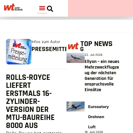
TOP NEWS
Infos zum Autor
PRESSEMITTEILUNG
22. Juli 2026
Ellyon – ein neues
Mehrzweckflugze
ug der nächsten
ROLLS-ROYCE
Generation für
LIEFERT
anspruchsvolle
Einsätze
ERSTMALS 16-
ZYLINDER-
Eurosatory
VERSION DER
MTU-BAUREIHE
Drohnen
8000 AUS
Luft
18. Juni 2026