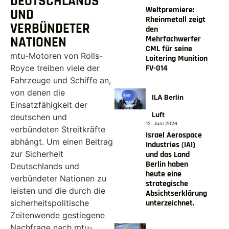
DEUTSCHLANDS
Weltpremiere:
UND
Rheinmetall zeigt
VERBÜNDETER
den
Mehrfachwerfer
NATIONEN
CML für seine
mtu-Motoren von Rolls-
Loitering Munition
FV-014
Royce treiben viele der
Fahrzeuge und Schiffe an,
von denen die
ILA Berlin
Einsatzfähigkeit der
Luft
deutschen und
12. Juni 2026
verbündeten Streitkräfte
Israel Aerospace
abhängt. Um einen Beitrag
Industries (IAI)
zur Sicherheit
und das Land
Berlin haben
Deutschlands und
heute eine
verbündeter Nationen zu
strategische
leisten und die durch die
Absichtserklärung
unterzeichnet.
sicherheitspolitische
Zeitenwende gestiegene
Nachfrage nach mtu-