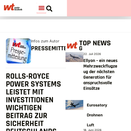
TOP NEWS
Infos zum Autor
PRESSEMITTEILUNG
22. Juli 2026
Ellyon – ein neues
Mehrzweckflugze
ug der nächsten
ROLLS-ROYCE
Generation für
POWER SYSTEMS
anspruchsvolle
Einsätze
LEISTET MIT
INVESTITIONEN
Eurosatory
WICHTIGEN
BEITRAG ZUR
Drohnen
SICHERHEIT
Luft
18. Juni 2026