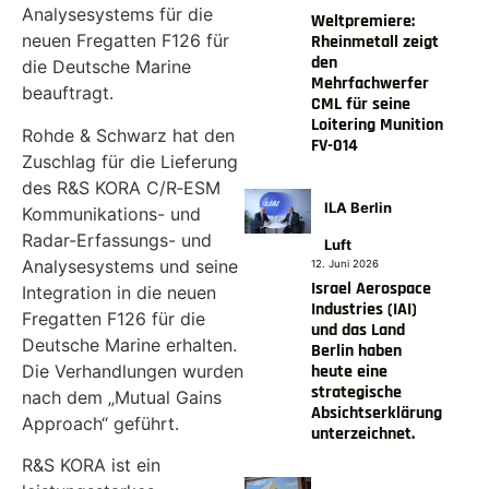
Analysesystems für die
Weltpremiere:
neuen Fregatten F126 für
Rheinmetall zeigt
den
die Deutsche Marine
Mehrfachwerfer
beauftragt.
CML für seine
Loitering Munition
Rohde & Schwarz hat den
FV-014
Zuschlag für die Lieferung
des R&S KORA C/R‑ESM
ILA Berlin
Kommunikations- und
Radar-Erfassungs- und
Luft
Analysesystems und seine
12. Juni 2026
Israel Aerospace
Integration in die neuen
Industries (IAI)
Fregatten F126 für die
und das Land
Deutsche Marine erhalten.
Berlin haben
Die Verhandlungen wurden
heute eine
strategische
nach dem „Mutual Gains
Absichtserklärung
Approach“ geführt.
unterzeichnet.
R&S KORA ist ein