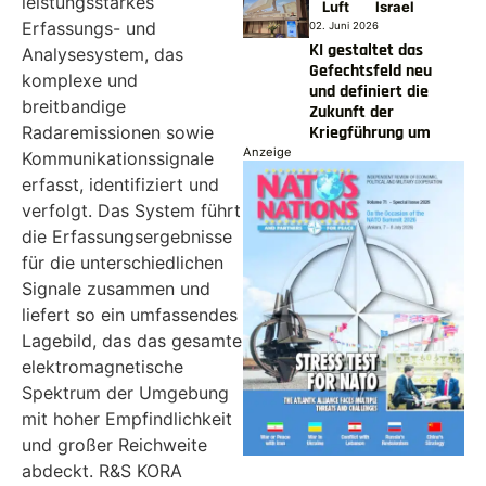
leistungsstarkes
Luft
Israel
Erfassungs- und
02. Juni 2026
KI gestaltet das
Analysesystem, das
Gefechtsfeld neu
komplexe und
und definiert die
breitbandige
Zukunft der
Kriegführung um
Radaremissionen sowie
Anzeige
Kommunikationssignale
erfasst, identifiziert und
verfolgt. Das System führt
die Erfassungsergebnisse
für die unterschiedlichen
Signale zusammen und
liefert so ein umfassendes
Lagebild, das das gesamte
elektromagnetische
Spektrum der Umgebung
mit hoher Empfindlichkeit
und großer Reichweite
abdeckt. R&S KORA