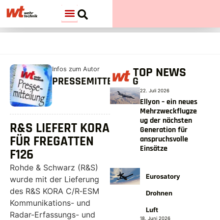
TOP NEWS
Infos zum Autor
PRESSEMITTEILUNG
22. Juli 2026
Ellyon – ein neues
Mehrzweckflugze
ug der nächsten
R&S LIEFERT KORA
Generation für
FÜR FREGATTEN
anspruchsvolle
Einsätze
F126
Rohde & Schwarz (R&S)
Eurosatory
wurde mit der Lieferung
des R&S KORA C/R‑ESM
Drohnen
Kommunikations- und
Luft
Radar-Erfassungs- und
18. Juni 2026