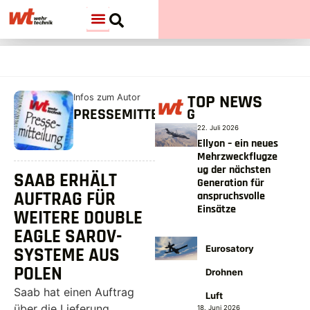
TOP NEWS
Infos zum Autor
PRESSEMITTEILUNG
22. Juli 2026
Ellyon – ein neues
Mehrzweckflugze
ug der nächsten
SAAB ERHÄLT
Generation für
AUFTRAG FÜR
anspruchsvolle
Einsätze
WEITERE DOUBLE
EAGLE SAROV-
Eurosatory
SYSTEME AUS
POLEN
Drohnen
Saab hat einen Auftrag
Luft
über die Lieferung
18. Juni 2026