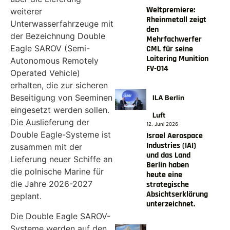
Weltpremiere:
weiterer
Rheinmetall zeigt
Unterwasserfahrzeuge mit
den
der Bezeichnung Double
Mehrfachwerfer
Eagle SAROV (Semi-
CML für seine
Loitering Munition
Autonomous Remotely
FV-014
Operated Vehicle)
erhalten, die zur sicheren
Beseitigung von Seeminen
ILA Berlin
eingesetzt werden sollen.
Luft
Die Auslieferung der
12. Juni 2026
Double Eagle-Systeme ist
Israel Aerospace
Industries (IAI)
zusammen mit der
und das Land
Lieferung neuer Schiffe an
Berlin haben
die polnische Marine für
heute eine
die Jahre 2026-2027
strategische
Absichtserklärung
geplant.
unterzeichnet.
Die Double Eagle SAROV-
Systeme werden auf den