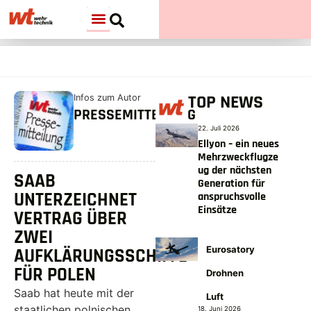
TOP NEWS
Infos zum Autor
PRESSEMITTEILUNG
22. Juli 2026
Ellyon – ein neues
Mehrzweckflugze
ug der nächsten
SAAB
Generation für
UNTERZEICHNET
anspruchsvolle
Einsätze
VERTRAG ÜBER
ZWEI
Eurosatory
AUFKLÄRUNGSSCHIFFE
FÜR POLEN
Drohnen
Saab hat heute mit der
Luft
staatlichen polnischen
18. Juni 2026