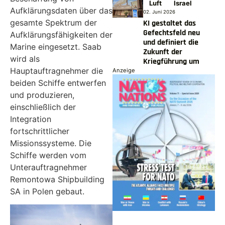
Luft
Israel
Aufklärungsdaten über das
02. Juni 2026
gesamte Spektrum der
KI gestaltet das
Gefechtsfeld neu
Aufklärungsfähigkeiten der
und definiert die
Marine eingesetzt. Saab
Zukunft der
wird als
Kriegführung um
Hauptauftragnehmer die
Anzeige
beiden Schiffe entwerfen
und produzieren,
einschließlich der
Integration
fortschrittlicher
Missionssysteme. Die
Schiffe werden vom
Unterauftragnehmer
Remontowa Shipbuilding
SA in Polen gebaut.