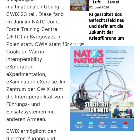
Luft
Israel
multinationalen Übung
02. Juni 2026
CWIX 23 teil. Diese fand
KI gestaltet das
Gefechtsfeld neu
im Juni im NATO Joint
und definiert die
Force Training Centre
Zukunft der
(JFTC) in Bydgoszcz in
Kriegführung um
Polen statt. CWIX steht für
Anzeige
Coalition Warrior
Interoperability
eXploration,
eXperimentation,
eXamination eXercise. Im
Zentrum der CWIX steht
die Interoperabilität von
Führungs- und
Einsatzsystemen mit
anderen Armeen.
CWIX ermöglicht den
direkten Zugang und