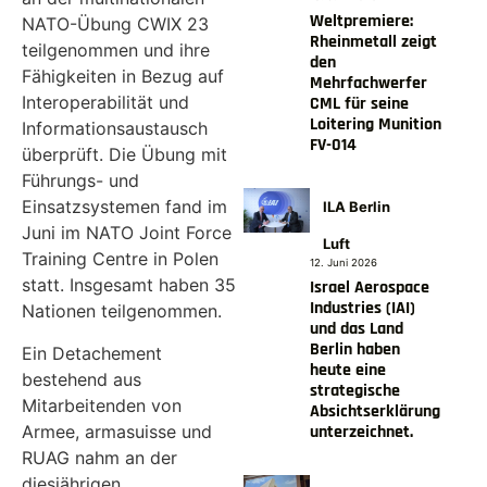
Weltpremiere:
NATO-Übung CWIX 23
Rheinmetall zeigt
teilgenommen und ihre
den
Fähigkeiten in Bezug auf
Mehrfachwerfer
Interoperabilität und
CML für seine
Loitering Munition
Informationsaustausch
FV-014
überprüft. Die Übung mit
Führungs- und
Einsatzsystemen fand im
ILA Berlin
Juni im NATO Joint Force
Luft
Training Centre in Polen
12. Juni 2026
statt. Insgesamt haben 35
Israel Aerospace
Industries (IAI)
Nationen teilgenommen.
und das Land
Berlin haben
Ein Detachement
heute eine
bestehend aus
strategische
Mitarbeitenden von
Absichtserklärung
Armee, armasuisse und
unterzeichnet.
RUAG nahm an der
diesjährigen