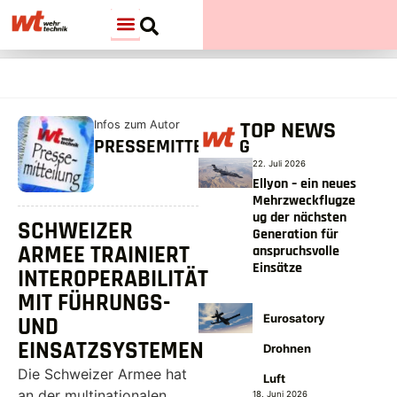
TOP NEWS
Infos zum Autor
PRESSEMITTEILUNG
22. Juli 2026
Ellyon – ein neues
Mehrzweckflugze
ug der nächsten
SCHWEIZER
Generation für
ARMEE TRAINIERT
anspruchsvolle
Einsätze
INTEROPERABILITÄT
MIT FÜHRUNGS-
Eurosatory
UND
EINSATZSYSTEMEN
Drohnen
Die Schweizer Armee hat
Luft
an der multinationalen
18. Juni 2026