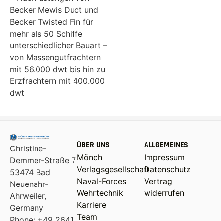
Becker Mewis Duct und
Becker Twisted Fin für
mehr als 50 Schiffe
unterschiedlicher Bauart –
von Massengutfrachtern
mit 56.000 dwt bis hin zu
Erzfrachtern mit 400.000
dwt
ÜBER UNS
ALLGEMEINES
Christine-
Mönch
Impressum
Demmer-Straße 7
Verlagsgesellschaft
Datenschutz
53474 Bad
Naval-Forces
Vertrag
Neuenahr-
Wehrtechnik
widerrufen
Ahrweiler,
Karriere
Germany
Team
Phone: +49 2641