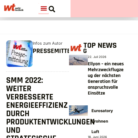
TOP NEWS
Infos zum Autor
PRESSEMITTEILUNG
22. Juli 2026
Ellyon – ein neues
Mehrzweckflugze
ug der nächsten
SMM 2022:
Generation für
WEITER
anspruchsvolle
Einsätze
VERBESSERTE
ENERGIEEFFIZIENZ
Eurosatory
DURCH
PRODUKTENTWICKLUNGEN
Drohnen
UND
Luft
18. Juni 2026