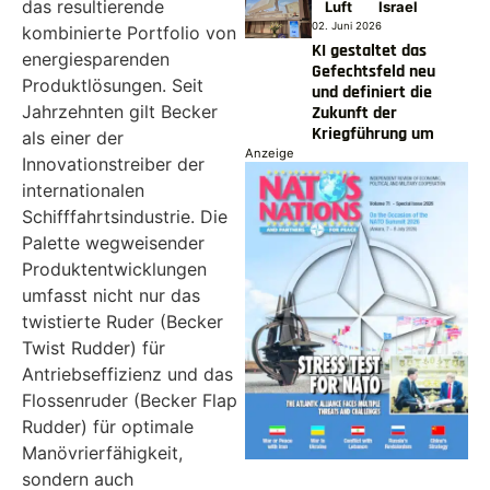
das resultierende
Luft
Israel
02. Juni 2026
kombinierte Portfolio von
KI gestaltet das
energiesparenden
Gefechtsfeld neu
Produktlösungen. Seit
und definiert die
Jahrzehnten gilt Becker
Zukunft der
Kriegführung um
als einer der
Anzeige
Innovationstreiber der
internationalen
Schifffahrtsindustrie. Die
Palette wegweisender
Produktentwicklungen
umfasst nicht nur das
twistierte Ruder (Becker
Twist Rudder) für
Antriebseffizienz und das
Flossenruder (Becker Flap
Rudder) für optimale
Manövrierfähigkeit,
sondern auch